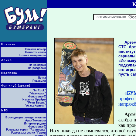
Артём
Новости
СТС. Арт
Свежий номер
институ
Новости сайта
Новые материалы
сериалы
«Исчезн
Архив
подкупа
По номерам
По разделам
его игры
Подписка
пусть са
Почта
Редакция
Фан-клуб (архив)
"In Rock"
«БУ
"Иванушки"
Феномены-Х
професс
Наталия Орейро
"Руки Вверх"
напряжё
"Агата Кристи"
МР3
Артё
Восходящие звезды музыки
актёра 
АрхиТекстуры
Интернет-радио
как про
Феномены-Х
Рассказы серии "Авантюра"
Но я никогда не сомневался, что всё случ
Расссказы серии "Герои
спорта"