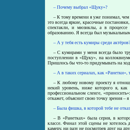
– Почему выбрал «Щуку»?
– К тому времени я уже понимал, че
это всегда яркие, красочные постановки
спектакли, и мюзиклы, а в процессе
образованию. Я всегда был музыкальным
– А у тебя есть кумиры среди актёров
– С кумирами у меня всегда было тр
поступлении в «Щуку», на коллоквиуме
Пришлось бы что-то придумывать на ход
– А в таких сериалах, как «Ранетки»,
– К любому новому проекту я отношу
некий уровень, ниже которого я, как 
профессиональном сленге, «приносить»
откажет, объяснит свою точку зрения – я
– Была фишка, в которой тебе не отка
– В «Ранетках» была серия, в котор
классе. Финал этой сцены не хотелось д
камеру, ни разу не посмотрев друг на др