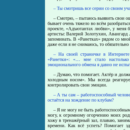
– Ты смотришь все серии со своим уч
– Смотрю, – пытаюсь выявить свои ош
бывает очень тяжело во всём разобратьс
проекте, «Адъютантах любви», у меня 
артисты: Валерий Золотухин, Авангард Л
запоминать. В «Ранетках» рядом со мно
даже если я не снимаюсь, то обязательно
– На своей страничке в Интернет
«Ранетки»: «… мне стало настолько
эмоционального обмена я давно не испы
– Думаю, что помогает. Актёр и долж
холодным носом». Мы всегда реагиру
контролировать свои эмоции.
– А ты сам – работоспособный челове
остаётся на хождение по клубам?
– Я не могу не быть работоспособным
могу, к огромному огорчению моих роди
хожу в тренажёрный зал, плаваю, зани
времени. Как всё успеть? Помогает з