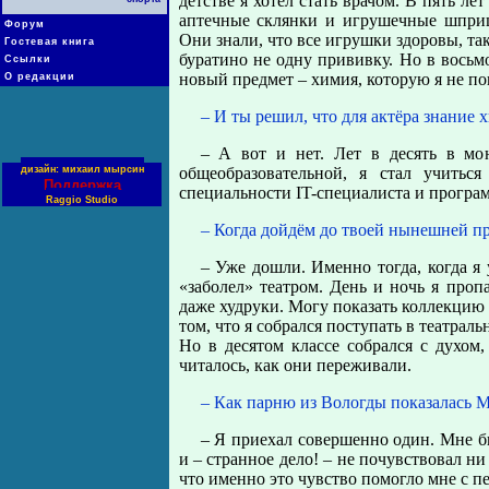
детстве я хотел стать врачом. В пять ле
аптечные склянки и игрушечные шприц
Форум
Они знали, что все игрушки здоровы, та
Гостевая книга
буратино не одну прививку. Но в восьм
Ссылки
новый предмет – химия, которую я не п
О редакции
– И ты решил, что для актёра знание 
– А вот и нет. Лет в десять в мою
дизайн: михаил мырсин
общеобразовательной, я стал учитьс
Поддержка
специальности IT-специалиста и програ
Raggio Studio
– Когда дойдём до твоей нынешней п
– Уже дошли. Именно тогда, когда я
«заболел» театром. День и ночь я проп
даже худруки. Могу показать коллекцию 
том, что я собрался поступать в театраль
Но в десятом классе собрался с духом,
читалось, как они переживали.
– Как парню из Вологды показалась 
– Я приехал совершенно один. Мне бы
и – странное дело! – не почувствовал ни
что именно это чувство помогло мне с п