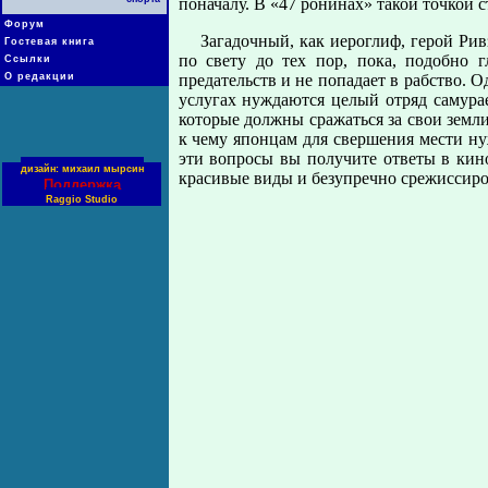
поначалу. В «47 ронинах» такой точкой с
Форум
Загадочный, как иероглиф, герой Рив
Гостевая книга
по свету до тех пор, пока, подобно г
Ссылки
О редакции
предательств и не попадает в рабство. О
услугах нуждаются целый отряд самура
которые должны сражаться за свои земли
к чему японцам для свершения мести ну
эти вопросы вы получите ответы в кино
дизайн: михаил мырсин
красивые виды и безупречно срежисси
Поддержка
Raggio Studio