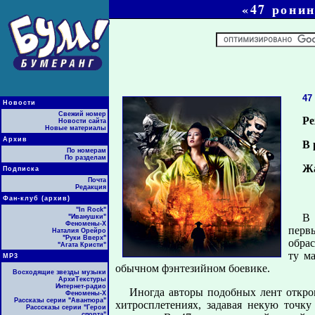
«47 рони
47
Новости
Свежий номер
Ре
Новости сайта
Новые материалы
Архив
В 
По номерам
По разделам
Ж
Подписка
Почта
Редакция
Фан-клуб (архив)
"In Rock"
В 
"Иванушки"
Феномены-Х
перв
Наталия Орейро
"Руки Вверх"
обрас
"Агата Кристи"
ту ма
МР3
обычном фэнтезийном боевике.
Восходящие звезды музыки
АрхиТекстуры
Интернет-радио
Иногда авторы подобных лент откро
Феномены-Х
Рассказы серии "Авантюра"
хитросплетениях, задавая некую точку
Расссказы серии "Герои
спорта"