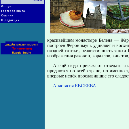
Форум
Гостевая книга
Ссылки
О редакции
красивейшем монастыре Белена — Жеро
построен Жеронимуш, удивляет и восхищ
дизайн: михаил мырсин
Поддержка
поздней готики, реалистичность эпох
Raggio Studio
изображения раковин, кораллов, канато
А ещё сюда приезжают отведать зн
продаются по всей стране, но именно 
впервые испёк прославившие его сладост
Анастасия ЕВСЕЕВА