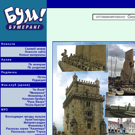
Новости
Свежий номер
Новости сайта
Новые материалы
Архив
По номерам
По разделам
Подписка
Почта
Редакция
Фан-клуб (архив)
"In Rock"
"Иванушки"
Феномены-Х
Наталия Орейро
"Руки Вверх"
"Агата Кристи"
МР3
Восходящие звезды музыки
АрхиТекстуры
Интернет-радио
Феномены-Х
Рассказы серии "Авантюра"
Расссказы серии "Герои
спорта"