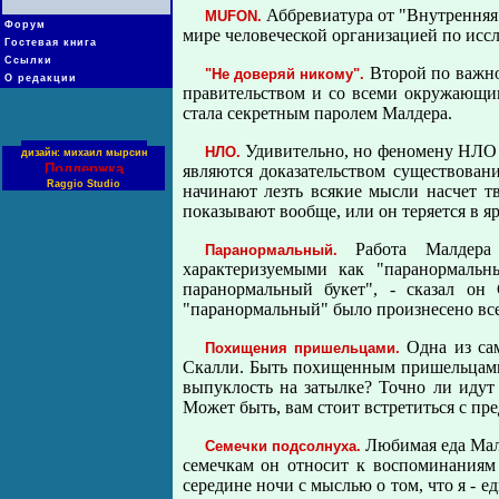
Аббревиатура от "Внутренняя 
MUFON.
Форум
мире человеческой организацией по ис
Гостевая книга
Ссылки
Второй по важно
"Не доверяй никому".
О редакции
правительством и со всеми окружающим
стала секретным паролем Малдера.
Удивительно, но феномену НЛО н
НЛО.
дизайн: михаил мырсин
Поддержка
являются доказательством существован
Raggio Studio
начинают лезть всякие мысли насчет т
показывают вообще, или он теряется в я
Работа Малдера 
Паранормальный.
характеризуемыми как "паранормальн
паранормальный букет", - сказал он
"паранормальный" было произнесено все
Одна из сам
Похищения пришельцами.
Скалли. Быть похищенным пришельцами -
выпуклость на затылке? Точно ли идут
Может быть, вам стоит встретиться с п
Любимая еда Малд
Семечки подсолнуха.
семечкам он относит к воспоминаниям 
середине ночи с мыслью о том, что я - е