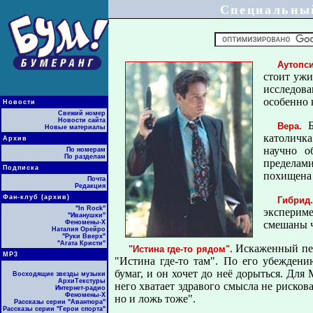
Специальны
Аутопси
стоит ужи
исследов
особенно 
Новости
Свежий номер
Новости сайта
Б
Вера.
Новые материалы
католичка
Архив
научно о
По номерам
По разделам
пределами
Подписка
похищена 
Почта
Редакция
Фан-клуб (архив)
Гибрид.
"In Rock"
эксперим
"Иванушки"
Феномены-Х
смешаны ч
Наталия Орейро
"Руки Вверх"
"Агата Кристи"
Искаженный пер
"Истина где-то рядом".
МР3
"Истина где-то там". По его убеждени
бумаг, и он хочет до неё дорыться. Для
Восходящие звезды музыки
АрхиТекстуры
него хватает здравого смысла не рисков
Интернет-радио
Феномены-Х
но и ложь тоже".
Рассказы серии "Авантюра"
Рассказы серии "Герои спорта"