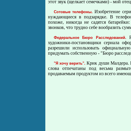
этот звук (щелкает семечками) - мой отец
Изобретение сериа
Сотовые телефоны.
нуждающиеся в подзарядке. В телефо
похоже, никогда не садятся батарейки:
звонков, что трудно себе вообразить сум
Р
Федеральное Бюро Расследований.
художники-постановщики сериала офо
разрешили использовать официальну
придумать собственную - "Бюро расслед
Крик души Малдера. П
"Я хочу верить".
слова отпечатаны под весьма размы
продаваемым продуктом из всего имеюще