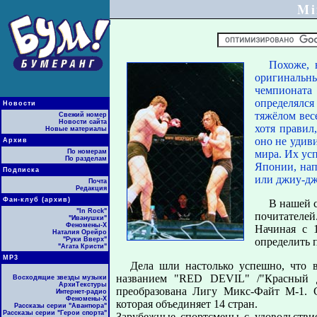
Mi
Похоже, 
оригинальн
чемпионата
определялс
Новости
тяжёлом весе
Свежий номер
Новости сайта
хотя правил
Новые материалы
оно не удив
Архив
По номерам
мира. Их ус
По разделам
Японии, нап
Подписка
или джиу-дж
Почта
Редакция
Фан-клуб (архив)
В нашей с
"In Rock"
почитателей
"Иванушки"
Феномены-Х
Начиная с 
Наталия Орейро
"Руки Вверх"
определить 
"Агата Кристи"
МР3
Дела шли настолько успешно, что в
названием "RED DEVIL" /"Красный дь
Восходящие звезды музыки
АрхиТекстуры
преобразована Лигу Микс-Файт М-1. 
Интернет-радио
Феномены-Х
которая объединяет 14 стран.
Рассказы серии "Авантюра"
Рассказы серии "Герои спорта"
Зарубежные спортсмены с удовольстви