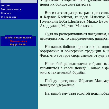
ценят их бойцовские качества.
Форум
Гостевая книга
Вот и на этот раз разыграть приз си
Ссылки
и Карлос Клейтон, канадец Илисиус К
О редакции
Голландии Боба Шрайвера Милко Вурн 
Ахаддулаев, Мартин Малхасян.
Судя по развернувшимся поединкам, 
держались как-то самоуверенно, надеясь
дизайн: михаил мырсин
Поддержка
Raggio Studio
Но наших бойцов просто так, на одно
борцовские и боксёрские традиции в н
Факт, что все трое спортсменов оттуда, г
Наши бойцы выглядели собранными,
усомниться в своей победе. Только в 
много тактической борьбы.
Победу праздновал Ибрагим Магомедо
победное удержание.
Наградой ему стал золотой пояс побед