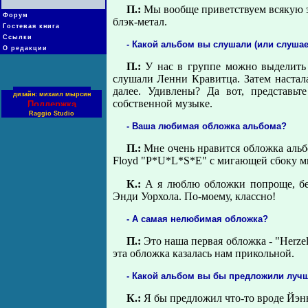
П.:
Мы вообще приветствуем всякую эк
Форум
блэк-метал.
Гостевая книга
Ссылки
- Какой альбом вы слушали (или слушае
О редакции
П.:
У нас в группе можно выделить
слушали Ленни Кравитца. Затем настал
далее. Удивлены? Да вот, представьт
дизайн: михаил мырсин
собственной музыке.
Поддержка
Raggio Studio
- Ваша любимая обложка альбома?
П.:
Мне очень нравится обложка альбо
Floyd "P*U*L*S*E" c мигающей сбоку мин
К.:
А я люблю обложки попроще, без
Энди Уорхола. По-моему, классно!
- А самая нелюбимая обложка?
П.:
Это наша первая обложка - "Herzel
эта обложка казалась нам прикольной.
- Какой альбом вы бы предложили луч
К.:
Я бы предложил что-то вроде Йэн