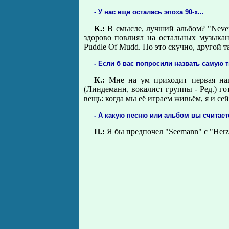
- У нас еще осталась эпоха 90-х...
К.:
В смысле, лучший альбом? "Never
здорово повлиял на остальных музыкан
Puddle Of Mudd. Но это скучно, другой т
- Если б вас попросили назвать самую
К.:
Мне на ум приходит первая наш
(Линдеманн, вокалист группы - Ред.) го
вещь: когда мы её играем живьём, я и сей
- А какую песню или альбом вы считае
П.:
Я бы предпочел "Seemann" с "Herze