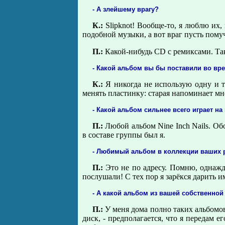
- А злейшему врагу?
К.:
Slipknot! Вообще-то, я люблю их,
подобной музыки, а вот враг пусть помуч
П.:
Какой-нибудь CD с ремиксами. Так
- Какой альбом вы бы поставили во вр
К.:
Я никогда не использую одну и т
менять пластинку: старая напоминает мн
- Какой альбом сильнее всего играет на
П.:
Любой альбом Nine Inch Nails. Об
в составе группы был я.
- Любимый альбом в коллекции ваших 
П.:
Это не по адресу. Помню, однажды
послушали! С тех пор я зарёкся дарить и
- А какой альбом из вашей собственно
П.:
У меня дома полно таких альбомов
диск, - предполагается, что я передам е