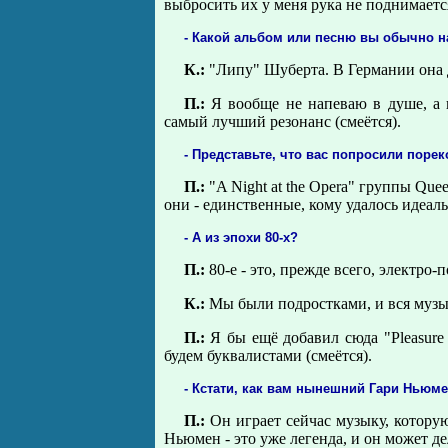
выбросить их у меня рука не поднимаетс
- Какой альбом или песню вы обычно н
К.:
"Липу" Шуберта. В Германии она д
П.:
Я вообще не напеваю в душе, а п
самый лучший резонанс (смеётся).
- Представьте, что вас попросили поре
П.:
"A Night at the Opera" группы Qu
они - единственные, кому удалось идеаль
- А из эпохи 80-х?
П.:
80-е - это, прежде всего, электро-
К.:
Мы были подростками, и вся музык
П.:
Я бы ещё добавил сюда "Pleasure
будем буквалистами (смеётся).
- Кстати, как вам нынешний Гари Ньюм
П.:
Он играет сейчас музыку, которую 
Ньюмен - это уже легенда, и он может дел