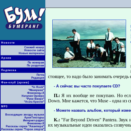
Новости
Свежий номер
Новости сайта
Новые материалы
Архив
По номерам
По разделам
Подписка
Почта
стоящее, то надо было занимать очередь 
Редакция
Фан-клуб (архив)
- А сейчас вы часто покупаете CD?
"In Rock"
"Иванушки"
Феномены-Х
П.:
Я их вообще не покупаю. Но если
Наталия Орейро
"Руки Вверх"
Down. Мне кажется, что Muse - одна из 
"Агата Кристи"
МР3
- Можете назвать альбом, который изме
Восходящие звезды музыки
АрхиТекстуры
К.:
"Far Beyond Driven" Pantera. Зву
Интернет-радио
Феномены-Х
их музыкальные идеи оказались созвучн
Рассказы серии "Авантюра"
Рассказы серии "Герои спорта"