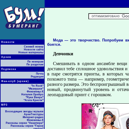
Мода — это творчество. Попробуем вж
Новости
боятся.
Свежий номер
Новости сайта
Новые материалы
Девчонки
Архив
По номерам
Смешивать в одном ансамбле вещи 
По разделам
доставил тебе сплошное удовольствия и 
Подписка
в паре смотрятся принты, в которых 
Почта
Редакция
похожего типа — например, геометриче
Фан-клуб (архив)
разного размера. Это беспроигрышный ва
"In Rock"
новый, продвинутый уровень и оттачи
"Иванушки"
Феномены-Х
леопардовый принт с горошком.
Наталия Орейро
"Руки Вверх"
"Агата Кристи"
МР3
Восходящие звезды музыки
АрхиТекстуры
Интернет-радио
Феномены-Х
Рассказы серии "Авантюра"
Расссказы серии "Герои
спорта"