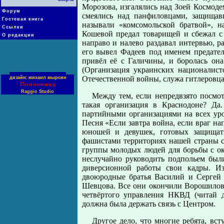
Морозова, изгалялись над Зоей Космод
Форум
смеялись над панфиловцами, защища
Гостевая книга
называли «комсомольской братвой», н
Ссылки
Кошевой предал товарищей и сбежал с
О редакции
направо и налево раздавал интервью, р
его вывел Фадеев под именем предател
привёл её с Галичины, и боролась он
(Организация украинских националисто
Отечественной войны, служа гитлеровца
дизайн: михаил мырсин
Поддержка
Raggio Studio
Между тем, если непредвзято посмот
такая организация в Краснодоне? Да
партийными организациями на всех уро
Песня «Если завтра война, если враг на
юношей и девушек, готовых защищать
фашистами территориях нашей страны сп
группы молодых людей для борьбы с ок
неслучайно руководить подпольем был
диверсионной работы свои кадры. И
двоюродные братья Василий и Сергей 
Шевцова. Все они окончили Ворошиловг
четвёртого управления НКВД (читай 
должна была держать связь с Центром.
Другое дело, что многие ребята, вс