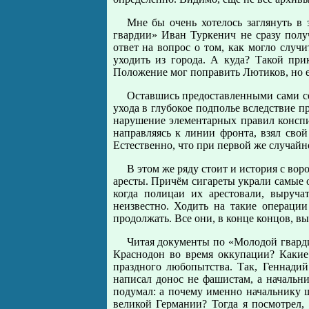
Мне бы очень хотелось заглянуть в
гвардии» Иван Туркенич не сразу полу
ответ на вопрос о том, как могло случ
уходить из города. А куда? Такой пр
Положение мог поправить Лютиков, но ег
Оставшись предоставленными сами себ
ухода в глубокое подполье вследствие п
нарушение элементарных правил конспи
направляясь к линии фронта, взял сво
Естественно, что при первой же случайн
В этом же ряду стоит и история с вор
аресты. Причём сигареты украли самые
когда полицаи их арестовали, выруч
неизвестно. Ходить на такие операци
продолжать. Все они, в конце концов, в
Читая документы по «Молодой гвардии
Краснодон во время оккупации? Какие
праздного любопытства. Так, Геннади
написал донос не фашистам, а начальн
подумал: а почему именно начальнику 
великой Германии? Тогда я посмотрел,