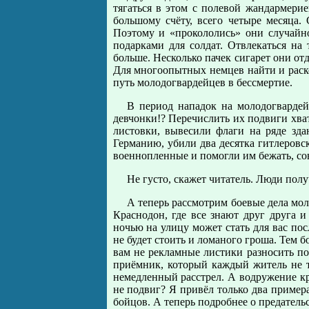
тягаться в этом с полевой жандармери
большому счёту, всего четыре месяца
Поэтому и «прокололись» они случайн
подарками для солдат. Отвлекаться н
больше. Несколько пачек сигарет они от
Для многоопытных немцев найти и раск
путь молодогвардейцев в бессмертие.
В период нападок на молодогвардей
девчонки!? Перечислить их подвиги хват
листовки, вывесили флаги на ряде зд
Германию, убили два десятка гитлеровс
военнопленные и помогли им бежать, со
Не густо, скажет читатель. Люди полу
А теперь рассмотрим боевые дела мол
Краснодон, где все знают друг друга 
ночью на улицу может стать для вас пос
не будет стоить и ломаного гроша. Тем 
вам не рекламные листики разносить п
приёмник, который каждый житель не то
немедленный расстрел. А водружение к
не подвиг? Я привёл только два пример
бойцов. А теперь подробнее о предательс