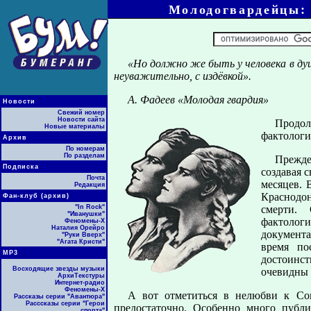
Молодогвардейцы: 
«Но должно же быть у человека в душ
неуважительно, с издёвкой».
А. Фадеев «Молодая гвардия»
Новости
Свежий номер
Новости сайта
Продол
Новые материалы
фактологи
Архив
По номерам
По разделам
Прежде
Подписка
создавая 
Почта
месяцев. 
Редакция
Краснодон
Фан-клуб (архив)
"In Rock"
смерти.
"Иванушки"
фактологи
Феномены-Х
Наталия Орейро
документа
"Руки Вверх"
"Агата Кристи"
время по
МР3
достоинст
Восходящие звезды музыки
очевидны 
АрхиТекстуры
Интернет-радио
Феномены-Х
А вот отметиться в нелюбви к Сов
Рассказы серии "Авантюра"
Расссказы серии "Герои
предостаточно. Особенно много публ
спорта"