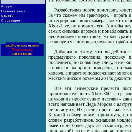
Форум
Разрабатывая новую приставку, конст
Гостевая книга
За что скажем им гранмерси, - играть и
Ссылки
интегрирована видеокамера, так что теп
О редакции
Xbox-Live, но и видеть его. А чтобы на
самых сильных игроков и понаблюдать за 
необходимую подготовку, чтобы сразит
реализуется с помощью недавно заработа
дизайн: михаил мырсин
Поддержка
Добавим к этому, что воздействие
Raggio Studio
предыдущего поколения, поскольку по
последнего, по большому счёту, и не об
в новые игры просто немерено, - стольк
консоль аппаратно поддерживает многока
жёстким диском объёмом 20 Гб; джойстик
Все эти геймерские прелести дост
производительность Xbox-360 - терафл
штуковину просят сущие пустяки - каки
всего напоминает Деда Мороза с альтру
не останутся. Их расчёт прост - железк
Каждый геймер может прикинуть, во чт
словам разработчиков, оснащена мощной
имеется не более двух десятков игр, 
приставкой), да и те, как говорят, иногд