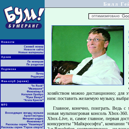
Билл Ге
Новости
Свежий номер
Новости сайта
Новые материалы
Архив
По номерам
По разделам
Подписка
Почта
Редакция
Фан-клуб (архив)
"In Rock"
"Иванушки"
Феномены-Х
хозяйством можно дистанционно; для э
Наталия Орейро
"Руки Вверх"
ним: поставить желаемую музыку, выбра
"Агата Кристи"
МР3
Главное, конечно, поиграть. Ведь 
новая мультиигровая консоль Xbox-360
Восходящие звезды музыки
АрхиТекстуры
Xbox-Live, и, самое главное, первая до
Интернет-радио
Феномены-Х
конкуренты "Майкрософта", компании "С
Рассказы серии "Авантюра"
Рассказы серии "Герои спорта"
2 и Revolution, соответственно, - не рань