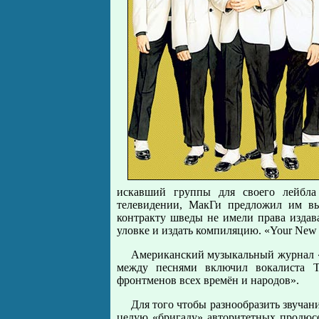
искавший группы для своего лейбла
телевидении, МакГи предложил им вып
контракту шведы не имели права издав
уловке и издать компиляцию. «Your New
Американский музыкальный журнал «S
между песнями включил вокалиста T
фронтменов всех времён и народов».
Для того чтобы разнообразить звучан
целую «бригаду» авторитетных продюсе