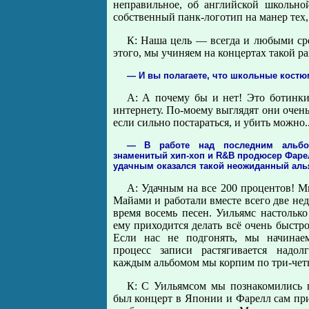
неправильное, об английской школьн
собственный панк-логотип на манер тех, 
К: Наша цель — всегда и любыми сре
этого, мы учиняем на концертах такой ра
— И вы полагаете, что школьные кост
А: А почему бы и нет! Это ботинк
интернету. По-моему выглядят они очен
если сильно постараться, и убить можно..
— В работе над последним альбо
знаменитый хип-хоп и R&B продюсер Фаре
удачным оказался такой неожиданный аль
А: Удачным на все 200 процентов! М
Майами и работали вместе всего две неде
время восемь песен. Уильямс настолько
ему приходится делать всё очень быстро,
Если нас не подгонять, мы начинае
процесс записи растягивается надо
каждым альбомом мы корпим по три-четы
К: С Уильямсом мы познакомились п
был концерт в Японии и Фарелл сам при