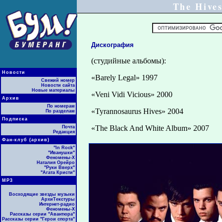
The Hive
Дискография
(студийные альбомы):
Новости
«Barely Legal» 1997
Свежий номер
Новости сайта
Новые материалы
«Veni Vidi Vicious» 2000
Архив
По номерам
«Tyrannosaurus Hives» 2004
По разделам
Подписка
«The Black And White Album» 2007
Почта
Редакция
Фан-клуб (архив)
"In Rock"
"Иванушки"
Феномены-Х
Наталия Орейро
"Руки Вверх"
"Агата Кристи"
МР3
Восходящие звезды музыки
АрхиТекстуры
Интернет-радио
Феномены-Х
Рассказы серии "Авантюра"
Рассказы серии "Герои спорта"