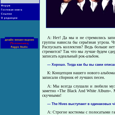
Форум
Гостевая книга
Ссылки
О редакции
А: Нет! Да мы и не стремились запи
дизайн: михаил мырсин
группы нависла бы серьёзная угроза. Ч
Поддержка
Распускать коллектив? Ведь больше нет
Raggio Studio
стремится? Так что мы лучше будем сдер
записать идеальный рок-альбом.
— Хорошо. Тогда как бы вы сами описал
К: Концепция нашего нового альбома
записали сборник её лучших песен.
А: Мы всегда слушали и любили музы
заметно «The Black And White Album». 
скучными!
— The Hives выступают в одинаковых ч
А: Строгие костюмы с полосатыми г