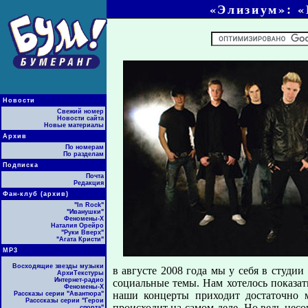
«Элизиум»: «
Новости
Свежий номер
Новости сайта
Новые материалы
Архив
По номерам
По разделам
Подписка
Почта
Редакция
Фан-клуб (архив)
"In Rock"
"Иванушки"
Феномены-Х
Наталия Орейро
"Руки Вверх"
"Агата Кристи"
МР3
Восходящие звезды музыки
в августе 2008 года мы у себя в студи
АрхиТекстуры
Интернет-радио
социальные темы. Нам хотелось показат
Феномены-Х
наши концерты приходит достаточно м
Рассказы серии "Авантюра"
Расссказы серии "Герои
происходит на самом деле. Но ведь нес
спорта"