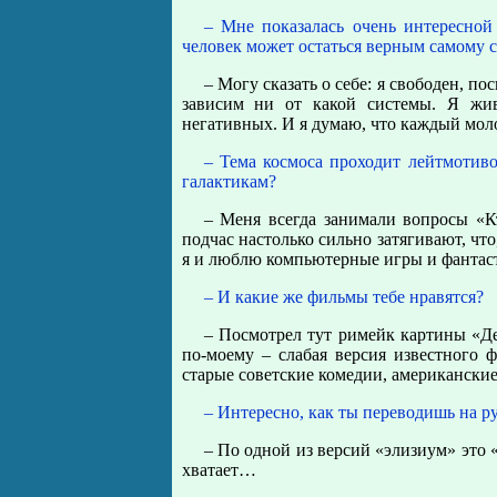
– Мне показалась очень интересно
человек может остаться верным самому с
– Могу сказать о себе: я свободен, п
зависим ни от какой системы. Я жи
негативных. И я думаю, что каждый молод
– Тема космоса проходит лейтмотиво
галактикам?
– Меня всегда занимали вопросы «К
подчас настолько сильно затягивают, что
я и люблю компьютерные игры и фантаст
– И какие же фильмы тебе нравятся?
– Посмотрел тут римейк картины «Де
по-моему – слабая версия известного
старые советские комедии, американские
– Интересно, как ты переводишь на р
– По одной из версий «элизиум» это
хватает…