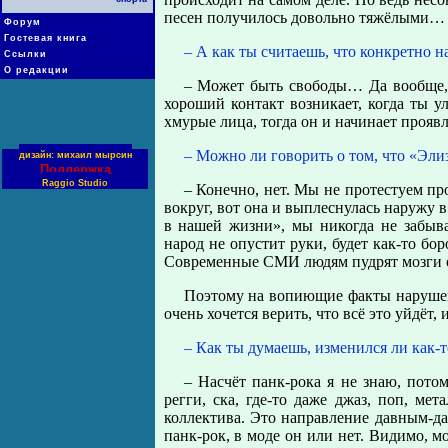
песен получилось довольно тяжёлыми… В
Форум
Гостевая книга
– А как ты считаешь, что конкретно 
Ссылки
О редакции
– Может быть свободы… Да вообще, 
хороший контакт возникает, когда ты ул
хмурые лица, тогда он и начинает прояв
– Можно ли говорить о том, что «Эли
дизайн: михаил мырсин
Поддержка
Raggio Studio
– Конечно, нет. Мы не протестуем пр
вокруг, вот она и выплеснулась наружу в
в нашей жизни», мы никогда не забыва
народ не опустит руки, будет как-то бо
Современные СМИ людям пудрят мозги о т
Поэтому на вопиющие факты нарушен
очень хочется верить, что всё это уйдёт,
– Как ты думаешь, изменился ли как-т
– Насчёт панк-рока я не знаю, пото
регги, ска, где-то даже джаз, поп, м
коллектива. Это направление давным-дав
панк-рок, в моде он или нет. Видимо, мо