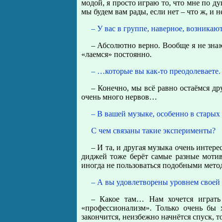
модой, я просто играю то, что мне по ду
мы будем вам рады, если нет – что ж, и н
– У вас в группе, наверное, возникаю
– Абсолютно верно. Вообще я не зна
«лаемся» постоянно.
– …которые вы как-то преодолеваете.
– Конечно, мы всё равно остаёмся др
очень много нервов…
– В вашей музыке, особенно в старых
С чем связаны такие эксперименты?
– И та, и другая музыка очень интере
диджей тоже берёт самые разные мотив
иногда не пользоваться подобными мето
– А вы удовлетворены уровнем своей
– Какое там… Нам хочется играть 
«профессионализм». Только очень бы х
закончится, неизбежно начнётся спуск, т