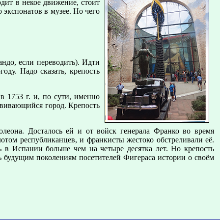
дит в некое движение, стоит
 экспонатов в музее. Но чего
ндо, если переводить). Идти
оду. Надо сказать, крепость
 1753 г. и, по сути, именно
звивающийся город. Крепость
леона. Досталось ей и от войск генерала Франко во время
лотом республиканцев, и франкисты жестоко обстреливали её.
ь в Испании больше чем на четыре десятка лет. Но крепость
ать будущим поколениям посетителей Фигераса истории о своём