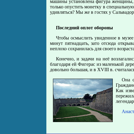
машины установлена фигура женщины, а 
только опустить монетку в специальную 
удивляться? Мы же в гостях у Сальвадор
Последний оплот обороны
Чтобы осмыслить увиденное в музее 
минут пятнадцать, зато отсюда открыв
неплохо сохранилась для своего возраст
Конечно, и задачи на неё возлагали
благодаря ей Фигерас из маленькой дер
довольно большая, и в XVIII в. считал
Она с
Гражданс
Как изв
пережила
легенда
Анас