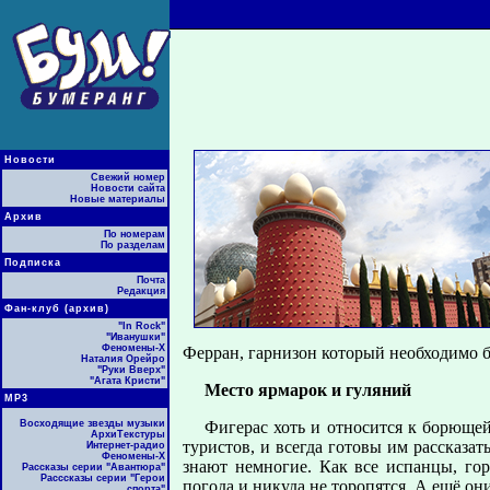
Новости
Свежий номер
Новости сайта
Новые материалы
Архив
По номерам
По разделам
Подписка
Почта
Редакция
Фан-клуб (архив)
"In Rock"
"Иванушки"
Феномены-Х
Ферран, гарнизон который необходимо бы
Наталия Орейро
"Руки Вверх"
"Агата Кристи"
Место ярмарок и гуляний
МР3
Восходящие звезды музыки
Фигерас хоть и относится к борюще
АрхиТекстуры
туристов, и всегда готовы им рассказат
Интернет-радио
Феномены-Х
знают немногие. Как все испанцы, го
Рассказы серии "Авантюра"
Расссказы серии "Герои
погода и никуда не торопятся. А ещё он
спорта"