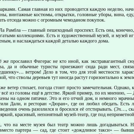
арками. Самая главная из них проводится каждую неделю, начи
ины, винтажные костюмы, открытки, головные уборы, вина, еду
ехать отсюда можно с огромным чемоданом покупок.
Ла Рамбла — главный пешеходный проспект. Есть она, конечно,
атыми коллекциями. Есть и художественный музей, и музей игр
женым, и наслаждаться каждой деталью каждого дома.
ё же прославил Фигерас не кто иной, как экстравагантный сюр
тва, да и обычные туристы приезжают сюда ради мест, связ
дшенку»… ветром! Дело в том, что для этой местности характ
лой, что стволы деревьев тут иногда растут горизонтально к земл
 же ветер стихает, погода стоит просто замечательная. Однако
 всё из головы ещё в детстве. Яркий пример, по их мнению, — Д
ены на одном пятачке. Это и его отчий дом, и немного мрачны
тили Дали, и ресторан «Дюран», где он любил обедать. Есть 
аведения очень разозлился и бросился её отстирывать. (Эх…, ск
 яркий, красивый, непонятный музей-театр, где под неприметной
, что на месте музея был театр можно лишь догадываться. Н
 вместо партера — сад, где стоит «дождливое такси» — бывш