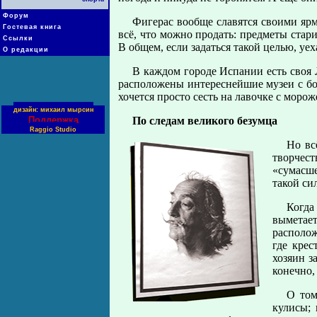
Форум
Фигерас вообще славятся своими ярм
Гостевая книга
всё, что можно продать: предметы стар
Ссылки
В общем, если задаться такой целью, у
О редакции
В каждом городе Испании есть своя 
расположены интереснейшие музеи с бог
хочется просто сесть на лавочке с моро
дизайн: михаил мырсин
Поддержка
По следам великого безумца
Raggio Studio
Но вс
творчес
«сумасше
такой си
Когда
выметает
располож
где крес
хозяин з
конечно,
О том
кулисы;