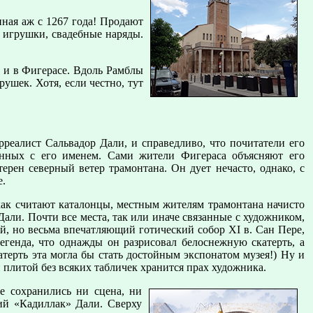
ная аж с 1267 года! Продают
, игрушки, свадебные наряды.
 и в Фигерасе. Вдоль Рамблы
ушек. Хотя, если честно, тут
реалист Сальвадор Дали, и справедливо, что почитатели его
анных с его именем. Сами жители Фигераса объясняют его
ерен северный ветер трамонтана. Он дует нечасто, однако, с
е.
, как считают каталонцы, местным жителям трамонтана начисто
али. Почти все места, так или иначе связанные с художником,
й, но весьма впечатляющий готический собор XI в. Сан Пере,
легенда, что однажды он разрисовал белоснежную скатерть, а
атерть эта могла бы стать достойным экспонатом музея!) Ну и
 плитой без всяких табличек хранится прах художника.
е сохранились ни сцена, ни
ий «Кадиллак» Дали. Сверху