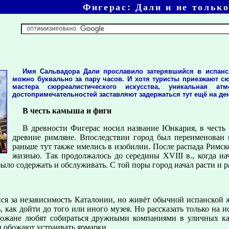
Фигерас: Дали и не тольк
Имя Сальвадора Дали прославило затерявшийся в испанс
можно буквально за пару часов. И хотя туристы приезжают сю
мастера сюрреалистического искусства, уникальная а
достопримечательностей заставляют задержаться тут ещё на денё
В честь камыша и фиги
В древности Фигерас носил название Юнкария, в честь 
древние римляне. Впоследствии город был переименован в
раньше тут также имелись в изобилии. После распада Римс
жизнью. Так продолжалось до середины XVIII в., когда н
ло содержать и обслуживать. С той поры город начал расти и р
йся за независимость Каталонии, но живёт обычной испанской
ь, как дойти до того или иного музея. Но рассказать только на
рожане любят собираться дружными компаниями в уличных каф
и обожают устраивать ярмарки.