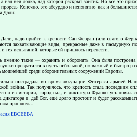
над ней лодка, над которой раскрыт зонтик. Но всё это прихо
прорезь. Конечно, это абсурдно и непонятно, как и большинство
а Дали!
Дали, надо прийти к крепости Сан Ферран (или святого Ферна
аются захватывающие виды, прекрасные даже в пасмурную пог
а и тех испытаний, которые ей пришлось перенести.
сь именно такие — охранять и оборонять. Она была построена в
евушки превратился в пусть небольшой, но важный и быстро ра
ась мощнейшей среди оборонительных сооружений Европы.
ильно пострадала во время оккупации Фигераса армией Напо
кой войны. Так получилось, что крепость стала последним оп
естно из истории, город пал, и диктатура Франко установилас
 диктатора и, дай Бог, ещё долго простоит и будет рассказыв
рном прошлом…
тасия ЕВСЕЕВА