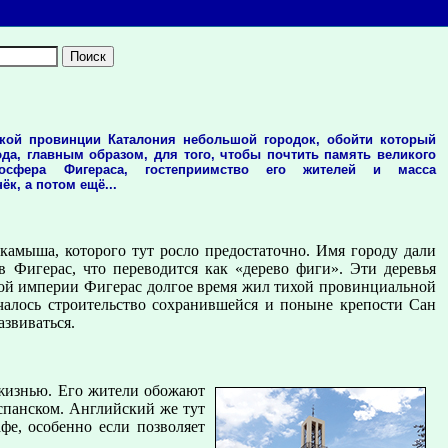
о
кой провинции Каталония небольшой городок, обойти который
да, главным образом, для того, чтобы почтить память великого
тмосфера Фигераса, гостеприимство его жителей и масса
к, а потом ещё...
камыша, которого тут росло предостаточно. Имя городу дали
 Фигерас, что переводится как «дерево фиги». Эти деревья
кой империи Фигерас долгое время жил тихой провинциальной
ачалось строительство сохранившейся и поныне крепости Сан
азвиваться.
 жизнью. Его жители обожают
 испанском. Английский же тут
е, особенно если позволяет