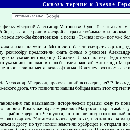
Сквозь тернии к Звезде Гер
ял фильм «Рядовой Александр Матросов». Луков был тем самым
 бойца», главные роли в которой сыграли любимые миллионами 
имером дружбы фронтовиков, а песня «Тёмная ночь» вот уже бол
кова и знать не хотели. Мы просто бегали смотреть картину, г
му режиссёру предложили снять фильм о рядовом Александре
з чутких указаний товарища Сталина. И вот почему. Ведь им
 его указанию впервые в нашей армии рядовой Александр Матр
ение произвело на меня начало фильма. В летнем военном лаге
ой Александр Матросов, провоевавший всего три дня? В бою у 
ажеского дзота, что позволило нашим бойцам взять этот стратег
тановления так называемой исторической правды кому-то пона
ого вопроса. Каким же образом рядовой Матросов закрыл амбра
га в районе деревни Чернушки, но попали под фронтальный п
о головы поднять. Уничтожить огневую точку противника коман
аться к дзоту, но тут немцы заметили храбрецов и открыли по
метры, бросил две гранаты в амбразуру дзота. Прогремели взр