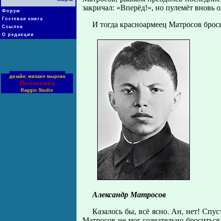
закричал: «Вперёд!», но пулемёт вновь 
Форум
Гостевая книга
И тогда красноармеец Матросов броси
Ссылки
О редакции
дизайн: михаил мырсин
Поддержка
Raggio Studio
Александр Матросов
Казалось бы, всё ясно. Ан, нет! Сп
Матросов не мог сознательно броситься 