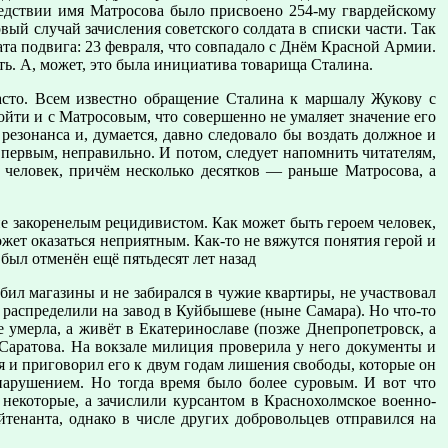
ледствии имя Матросова было присвоено 254-му гвардейскому
ервый случай зачисления советского солдата в списки части. Так
ата подвига: 23 февраля, что совпадало с Днём Красной Армии.
ь. А, может, это была инициатива товарища Сталина.
асто. Всем известно обращение Сталина к маршалу Жукову с
йти и с Матросовым, что совершенно не умаляет значение его
езонанса и, думается, давно следовало бы воздать должное и
 первым, неправильно. И потом, следует напомнить читателям,
человек, причём несколько десятков — раньше Матросова, а
 не закоренелым рецидивистом. Как может быть героем человек,
жет оказаться неприятным. Как-то не вяжутся понятия герой и
был отменён ещё пятьдесят лет назад
бил магазины и не забирался в чужие квартиры, не участвовал
 распределили на завод в Куйбышеве (ныне Самара). Но что-то
не умерла, а живёт в Екатеринославе (позже Днепропетровск, а
о Саратова. На вокзале милиция проверила у него документы и
ся и приговорил его к двум годам лишения свободы, которые он
нарушением. Но тогда время было более суровым. И вот что
 некоторые, а зачислили курсантом в Краснохолмское военно-
тенанта, однако в числе других добровольцев отправился на