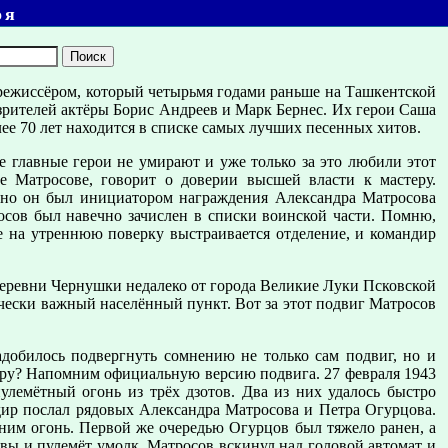
оя
 режиссёром, который четырьмя годами раньше на Ташкентской
зрителей актёры Борис Андреев и Марк Бернес. Их герои Саша
ее 70 лет находится в списке самых лучших песенных хитов.
де главные герои не умирают и уже только за это любили этот
 Матросове, говорит о доверии высшей власти к мастеру.
енно он был инициатором награждения Александра Матросова
осов был навечно зачислен в списки воинской части. Помню,
ре на утреннюю поверку выстраивается отделение, и командир
деревни Чернушки недалеко от города Великие Луки Псковской
ически важный населённый пункт. Вот за этот подвиг Матросов
добилось подвергнуть сомнению не только сам подвиг, но и
зуру? Напомним официальную версию подвига. 27 февраля 1943
улемётный огонь из трёх дзотов. Два из них удалось быстро
дир послал рядовых Александра Матросова и Петра Огурцова.
 ним огонь. Первой же очередью Огурцов был тяжело ранен, а
ывы и пулемёт умолк. Матросов вскинул над головой автомат и