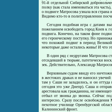
91-й отдельной Сибирской добровольче
полку (как стала именоваться эта часть)
о подвиге Матросова узнала вся страна 
Видимо кто-то в политуправлении посчи
Сегодня подобная игра с датами вы
пожеланием освободить город Киев к г
подвига. Конечно, на таком фоне подви
его героическому поступку. Но принижа
что похожий подвиг в период Великой
некоторые даже остались живы! И что э
В один ряд с недругами Матросова ст
отсидевший в тюрьме, патетически воск
зек. Действительно, Александр Матросов
Верховным судом ввиду его ничтожно
в жестоких драках и не наносил увечий
там у Саши не заладилось, и он оттуда 
сегодня это уже Днепр). Саша и отправ
арестовала как гражданина, не имеющего
отбыл от звонка до звонка. Сейчас п
интересно. Сразу после освобождения 
пехотное училище Оренбургской област
Калининский фронт.