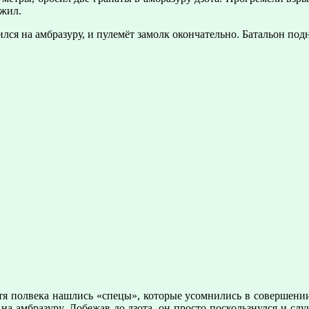
ожил.
лся на амбразуру, и пулемёт замолк окончательно. Батальон под
устя полвека нашлись «спецы», которые усомнились в совершени
на амбразуру. Добежав до дзота, он просто поскользнулся и слу