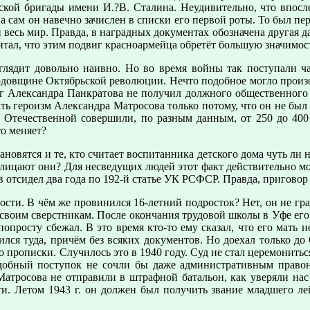
ской бригады имени И.?В. Сталина. Неудивительно, что впос
, а сам он навечно зачислен в списки его первой роты. То был п
и весь мир. Правда, в наградных документах обозначена другая д
тал, что этим подвиг красноармейца обретёт большую значимост
глядит довольно наивно. Но во время войны так поступали ч
одовщине Октябрьской революции. Нечто подобное могло произо
г Александра Панкратова не получил должного общественного р
ть героизм Александра Матросова только потому, что он не был
 Отечественной совершили, по разным данным, от 250 до 400 
то меняет?
ановятся и те, кто считает воспитанника детского дома чуть ли
лицают они? Для несведущих людей этот факт действительно мо
 отсидел два года по 192-й статье УК РСФСР. Правда, приговор 
сти. В чём же провинился 16-летний подросток? Нет, он не гра
 своим сверстникам. После окончания трудовой школы в Уфе его
попросту сбежал. В это время кто-то ему сказал, что его мать 
ился туда, причём без всяких документов. Но доехал только д
 прописки. Случилось это в 1940 году. Суд не стал церемонить
одобный поступок не сочли бы даже административным право
Матросова не отправили в штрафной батальон, как уверяли нас
и. Летом 1943 г. он должен был получить звание младшего лей