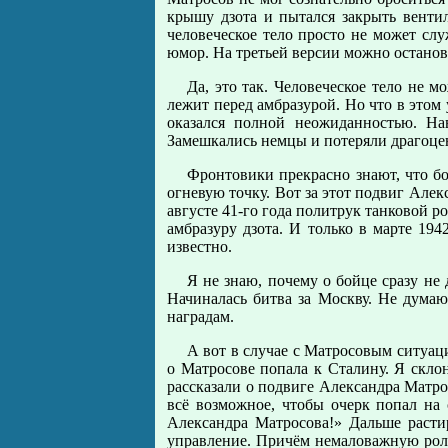
крышу дзота и пытался закрыть вентил
человеческое тело просто не может слу
юмор. На третьей версии можно останов
Да, это так. Человеческое тело не 
лежит перед амбразурой. Но что в это
оказался полной неожиданностью. На
Замешкались немцы и потеряли драгоц
Фронтовики прекрасно знают, что бо
огневую точку. Вот за этот подвиг Але
августе 41-го года политрук танковой 
амбразуру дзота. И только в марте 19
известно.
Я не знаю, почему о бойце сразу не 
Начиналась битва за Москву. Не дума
наградам.
А вот в случае с Матросовым ситуац
о Матросове попала к Сталину. Я скло
рассказали о подвиге Александра Матрос
всё возможное, чтобы очерк попал на
Александра Матросова!» Дальше расти
управление. Причём немаловажную роль 