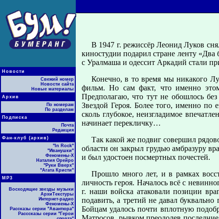
В 1947 г. режиссёр Леонид Луков сн
киностудии подарил стране ленту «Два
с Уралмаша и одессит Аркадий стали пр
Новости
Конечно, в то время мы никакого Лу
Свежий номер
Новости сайта
фильм. Но сам факт, что именно это
Новые материалы
Предполагаю, что тут не обошлось бе
Архив
Звездой Героя. Более того, именно по
По номерам
По разделам
сколь глубокое, неизгладимое впечатл
Подписка
начинает перекличку…
Почта
Редакция
Фан-клуб (архив)
Так какой же подвиг совершил рядов
"In Rock"
области он закрыл грудью амбразуру вр
"Иванушки"
Феномены-Х
и был удостоен посмертных почестей.
Наталия Орейро
"Руки Вверх"
"Агата Кристи"
Прошло много лет, и в рамках восс
МР3
личность героя. Началось всё с невинн
Восходящие звезды музыки
г. наши войска атаковали позиции вра
АрхиТекстуры
подавить, а третий не давал буквальн
Интернет-радио
Феномены-Х
Бойцам удалось почти вплотную подобр
Рассказы серии "Авантюра"
Расссказы серии "Герои
Матросов, рывком преодолев последние 
спорта"