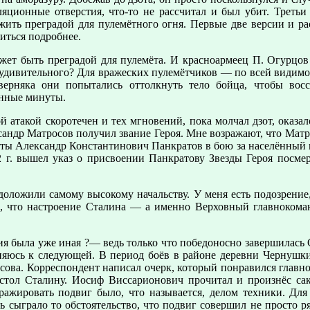
яционные отверстия, что-то не рассчитал и был убит. Третьи 
жить преградой для пулемётного огня. Первые две версии и ра
иться подробнее.
может быть преградой для пулемёта. И красноармеец П. Огурцов
м удивительного? Для вражеских пулемётчиков — по всей видим
верняка они попытались оттолкнуть тело бойца, чтобы восс
енные минуты.
й атакой скоротечен и тех мгновений, пока молчал дзот, оказа
ксандр Матросов получил звание Героя. Мне возражают, что Мат
роты Александр Константинович Панкратов в бою за населённый
42 г. вышел указ о присвоении Панкратову Звезды Героя посме
доложили самому высокому начальству. У меня есть подозрение,
ю, что настроение Сталина — а именно Верховный главноком
ия была уже иная ?— ведь только что победоносно завершилась 
няюсь к следующей. В период боёв в районе деревни Чернушки
ова. Корреспондент написал очерк, который понравился главном
 стол Сталину. Иосиф Виссарионович прочитал и произнёс са
ражировать подвиг было, что называется, делом техники. Для
сыграло то обстоятельство, что подвиг совершил не просто ря