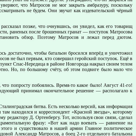
уверяют, что Матросов не мог закрыть амбразуру, поскольку
ссматривать не будем. Они звучат как издевательский чёрный
 рассказал позже, что очнувшись, он увидел, как его товарищ
ости, раненых после брошенных гранат — поступок Матросова
тановить обзор. Поэтому Матросов и лежал перед дзотом.
лось достаточно, чтобы батальон бросился вперёд и уничтожил
росов не был первым, кто совершил геройский поступок. Ещё в
 пункт Спас-Нередица в районе Новгорода накрыл своим телом
ртно. Но, по большому счёту, об этом подвиге было мало что
 что попросту побоялись. Время-то какое было! Август 41-го!
андующий принимал окончательное решение — располагало к
Сталинградская битва. Есть несколько версий, как информация
 там находился и корреспондент «Красной звезды», которому
у редактору Д. Ортенбергу. Тот, используя свои связи, сделал
краментальную фразу: «Вот как надо воевать — равнение на
 этого и существовало в нашей армии Главное политическое
довой Александр Матросов, а боец 2-го отдельного батальона