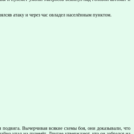
нялсяв атаку и через час овладел населённым пунктом.
и подвига. Вычерчивая всякие схемы боя, они доказывали, что
чайно упал на пулемёт. Другие утверждают, что он забрался на