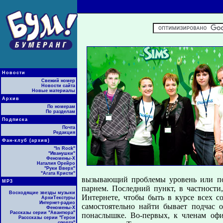
Новости
Свежий номер
Новости сайта
Новые материалы
Архив
По номерам
По разделам
Подписка
Почта
Редакция
Фан-клуб (архив)
"In Rock"
"Иванушки"
Феномены-Х
Наталия Орейро
"Руки Вверх"
"Агата Кристи"
вызывающий проблемы уровень или пон
МР3
парнем. Последний пункт, в частности
Восходящие звезды музыки
Интернете, чтобы быть в курсе всех с
АрхиТекстуры
Интернет-радио
самостоятельно найти бывает подчас 
Феномены-Х
Рассказы серии "Авантюра"
понаслышке. Во-первых, к членам офи
Расссказы серии "Герои
спорта"