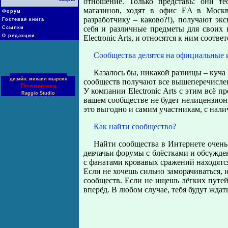
отношение. Только представь: они т
магазинов, ходят в офис EA в Москв
Форум
разработчику – каково?!), получают э
Гостевая книга
себя и различные предметы для своих 
Ссылки
О редакции
Electronic Arts, и относятся к ним соотве
Сообщества делятся на официальные
Казалось бы, никакой разницы – куча
дизайн: михаил мырсин
сообществ получают все вышеперечислен
Поддержка
У компании Electronic Arts с этим всё п
Raggio Studio
вашем сообществе не будет нелицензион
это выгодно и самим участникам, с нали
Как найти сообщество?
Найти сообщества в Интернете очень
девчачьи форумы с блёстками и обсужде
с фанатами кровавых сражений находятся
Если не хочешь сильно заморачиваться,
сообществ. Если не ищешь лёгких путей
вперёд. В любом случае, тебя будут жда