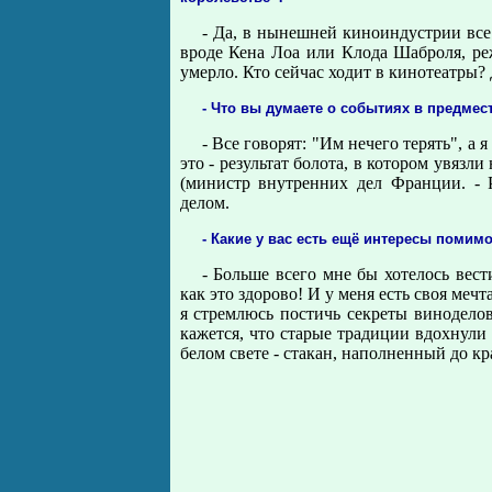
- Да, в нынешней киноиндустрии все 
вроде Кена Лоа или Клода Шаброля, ре
умерло. Кто сейчас ходит в кинотеатры?
- Что вы думаете о событиях в предмес
- Все говорят: "Им нечего терять", а 
это - результат болота, в котором увяз
(министр внутренних дел Франции. - Р
делом.
- Какие у вас есть ещё интересы помим
- Больше всего мне бы хотелось вес
как это здорово! И у меня есть своя мечта
я стремлюсь постичь секреты винодело
кажется, что старые традиции вдохнули 
белом свете - стакан, наполненный до к