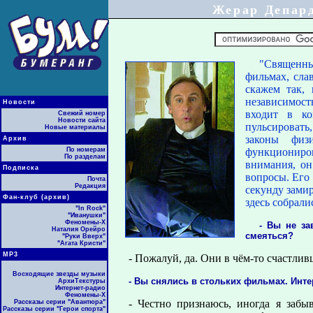
Жерар Депард
"Священны
фильмах, сла
скажем так, 
независимост
Новости
входит в ко
Свежий номер
Новости сайта
пульсировать,
Новые материалы
законы физ
Архив
По номерам
функциониров
По разделам
внимания, он
Подписка
вопросы. Его 
Почта
Редакция
секунду замир
Фан-клуб (архив)
здесь собрали
"In Rock"
"Иванушки"
Феномены-Х
- Вы не за
Наталия Орейро
смеяться?
"Руки Вверх"
"Агата Кристи"
МР3
- Пожалуй, да. Они в чём-то счастливц
Восходящие звезды музыки
- Вы снялись в стольких фильмах. Инте
АрхиТекстуры
Интернет-радио
Феномены-Х
- Честно признаюсь, иногда я забы
Рассказы серии "Авантюра"
Рассказы серии "Герои спорта"