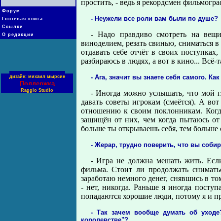
простить, - ведь я рекордсмен фильмогра
Форум
- Неужели все роли вам были по душе?
Гостевая книга
Ссылки
- Надо правдиво смотреть на вещ
О редакции
виноделием, резать свинью, сниматься в
отдавать себе отчёт в своих поступках,
разбираюсь в людях, а вот в кино... Всё-т
- Ага, значит вы знаете себя самого. К
дизайн: михаил мырсин
Поддержка
Raggio Studio
- Иногда можно услышать, что мой г
давать советы игрокам (смеётся). А вот
отношению к своим поклонникам. Когда
защищён от них, чем когда пытаюсь от
больше ты открываешь себя, тем больше
- Жерар, трудно поверить, что вы собира
- Игра не должна мешать жить. Есл
фильма. Стоит ли продолжать сниматьс
заработаю немного денег, снявшись в том
- нет, никогда. Раньше я иногда поступ
попадаются хорошие люди, потому я и п
- Так зачем вообще думать об уходе
королевстве"?