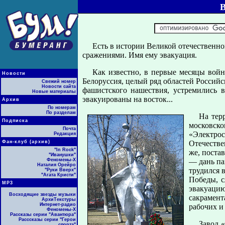
Есть в истории Великой отечественн
сражениями. Имя ему эвакуация.
Как известно, в первые месяцы войн
Новости
Белоруссия, целый ряд областей Российс
Свежий номер
Новости сайта
фашистского нашествия, устремились 
Новые материалы
эвакуированы на восток...
Архив
По номерам
По разделам
На тер
Подписка
московск
Почта
«Электро
Редакция
Фан-клуб (архив)
Отечестве
"In Rock"
же, поста
"Иванушки"
Феномены-Х
— дань пам
Наталия Орейро
трудился 
"Руки Вверх"
"Агата Кристи"
Победы, с
МР3
эвакуацию
Восходящие звезды музыки
сакрамен
АрхиТекстуры
Интернет-радио
рабочих и
Феномены-Х
Рассказы серии "Авантюра"
Расссказы серии "Герои
Завод 
спорта"