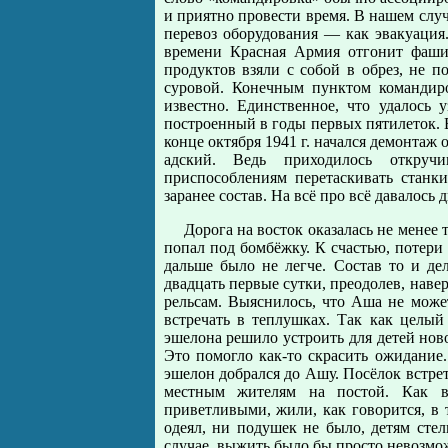
и приятно провести время. В нашем случ
перевоз оборудования — как эвакуация
времени Красная Армия отгонит фаши
продуктов взяли с собой в обрез, не п
суровой. Конечным пунктом командир
известно. Единственное, что удалось 
построенный в годы первых пятилеток. В
конце октября 1941 г. начался демонтаж
адский. Ведь приходилось откруч
приспособлениям перетаскивать станк
заранее состав. На всё про всё давалось д
Дорога на восток оказалась не менее 
попал под бомбёжку. К счастью, потери
дальше было не легче. Состав то и де
двадцать первые сутки, преодолев, навер
рельсам. Выяснилось, что Аша не може
встречать в теплушках. Так как целый
эшелона решило устроить для детей нов
Это помогло как-то скрасить ожидание.
эшелон добрался до Ашу. Посёлок встре
местным жителям на постой. Как вс
приветливыми, жили, как говорится, в 
одеял, ни подушек не было, детям сте
случае, выжить было бы просто невозмо