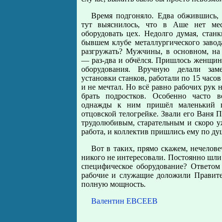
Время подгоняло. Едва обжившись, 
тут выяснилось, что в Аше нет ме
оборудовать цех. Недолго думая, стан
бывшем клубе металлургического завода
разгружать? Мужчины, в основном, на
— раз-два и обчёлся. Пришлось женщина
оборудования. Вручную делали за
установки станков, работали по 15 часов
и не мечтал. Но всё равно рабочих рук н
брать подростков. Особенно часто в
однажды к ним пришёл маленький 
отцовской телогрейке. Звали его Ваня 
трудолюбивым, старательным и скоро у
работа, и коллектив пришлись ему по ду
Вот в таких, прямо скажем, нечелов
никого не интересовали. Постоянно шли
специфическое оборудование? Ответом 
рабочие и служащие доложили Правител
полную мощность.
Валентин ЕВСЕЕВ