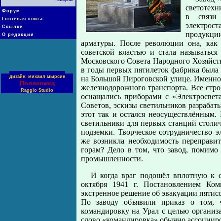
светотехн
Форум
в связи
Гостевая книга
электрост
Ссылки
продукции
О редакции
арматуры. После революции она, как
советской властью и стала называтьс
Московского Совета Народного Хозяйст
в годы первых пятилеток фабрика была 
дизайн: михаил мырсин
на Большой Пироговской улице. Именно 
Поддержка
железнодорожного транспорта. Все стро
Raggio Studio
оснащались приборами с «Электросвета
Советов, эскизы светильников разрабаты
этот так и остался неосуществлённым.
светильники для первых станций столич
подземки. Творческое сотрудничество 
же возникла необходимость переправи
горам? Дело в том, что завод, помимо
промышленности.
И когда враг подошёл вплотную к с
октября 1941 г. Постановлением Ком
экстренное решение об эвакуации пятис
По заводу объявили приказ о том, 
командировку на Урал с целью организа
слово «командировка» обычно ассоцииров