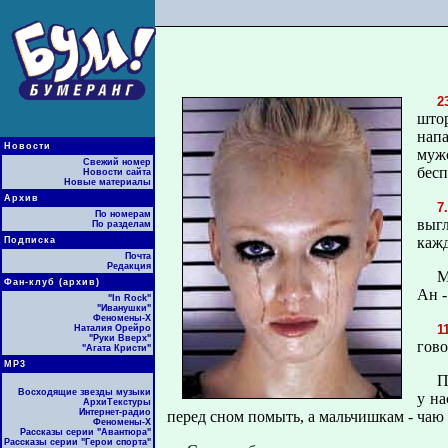
2
штор
напа
Новости
мужс
Свежий номер
бесп
Новости сайта
Новые материалы
Архив
7
По номерам
выг
По разделам
кажд
Подписка
Почта
Редакция
М
Фан-клуб (архив)
Ан -
"In Rock"
"Иванушки"
Феномены-Х
1
Наталия Орейро
"Руки Вверх"
гово
"Агата Кристи"
МР3
П
Восходящие звезды музыки
у на
АрхиТекстуры
Интернет-радио
перед сном помыть, а мальчишкам - чаю
Феномены-Х
Рассказы серии "Авантюра"
Рассказы серии "Герои спорта"