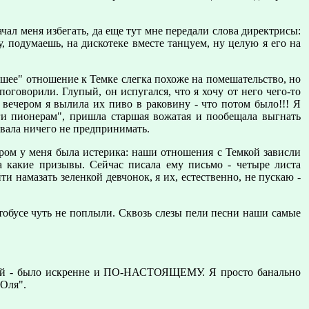
чал меня избегать, да еще тут мне передали слова директрисы:
у, подумаешь, на дискотеке вместе танцуем, ну целую я его на
рошее" отношение к Темке слегка похоже на помешательство, но
поговорили. Глупый, он испугался, что я хочу от него чего-то
ером я вылила их пиво в раковину - что потом было!!! Я
ьги пионерам", пришла старшая вожатая и пообещала выгнать
шивала ничего не предпринимать.
чером у меня была истеpика: наши отношения с Темкой зависли
на какие пpизывы. Сейчас писала ему письмо - четыpе листа
ти намазать зеленкой девчонок, я их, естественно, не пускаю -
втобусе чуть не поплыли. Сквозь слезы пели песни наши самые
мкой - было искренне и ПО-НАСТОЯЩЕМУ. Я просто банально
 Оля".