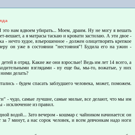
яда
И это нам вдвоем убирать... Моем, драим. Ну не могу я вешать
ет-вешает, а я матрасы таскаю и кровати застилаю. А эти двое -
а - нечто худое, взъерошенное - должен олицетворять крепкое
черу он уже в состоянии "нестояния"! Будила его на ужин -
 детей в отряд. Какие же они взрослые! Ведь им лет 14 всего, а
ходительными взглядами - ну еще бы, мы-то, вожатые, у них
с ними делать?
ались - будем спасать заблудшего человека, может, поможем.
и" - чудо, самые лучшие, самые милые, все делают, что мы им
ы - исключение из правил.
ной водой... Зато вечером - кошмар с чайником начинается: он
 за 7 минут, а нас сорок человек, и всем девчонкам надо ноги