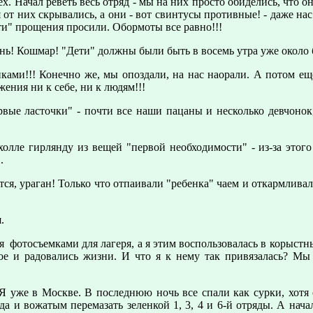
ех. Начал реветь весь отряд - мы на них просто обиделись, что 
 от них скрывались, а они - вот свинтусы противные! - даже нас
ети" прощения просили. Обормоты все равно!!!
ь! Кошмар! "Дети" должны были быть в восемь утра уже около 
ами!!! Конечно же, мы опоздали, на нас наорали. А потом еще,
жения ни к себе, ни к людям!!!
рвые ласточки" - почти все наши пацаны и несколько девчонок
олле гирлянду из вещей "пеpвой необходимости" - из-за этого
.
тся, ураган! Только что отпаивали "ребенка" чаем и откармлива
.
 фотосъемками для лагеря, а я этим воспользовалась в корыстны
ое и радовались жизни. И что я к нему так привязалась? Мы 
 Я уже в Москве. В последнюю ночь все спали как сурки, хотя
а и вожатым перемазать зеленкой 1, 3, 4 и 6-й отряды. А нача