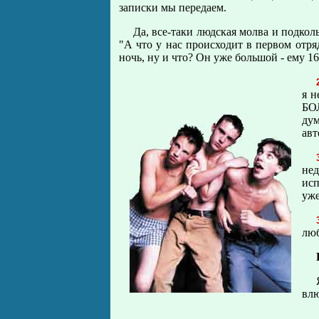
записки мы передаем.
Да, все-таки людская молва и подкол
"А что у нас происходит в первом отряд
ночь, ну и что? Он уже большой - ему 16
я н
БО
дум
авт
нед
исп
уже
люб
влю