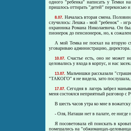
одного "ребенка" написать у Темки на
пришлось оттирать "детей" перекисью и д
Началась вторая смена. Половина
8.07.
случилось: Лешка - мой "ребенок" - игр
охранника Романа Николаевича. Он был
пионерок до пенсионеpок, но, к сожален
А мой Темка не поехал на вторую см
уговариваю администрацию, директора. В
Счастье есть, оно не может н
10.07.
целовались у входа в корпус, и нас зас
Мальчишки рассказали "страшну
13.07.
"ТАКОГО" я не видела, зато послушала, 
Сегодня в лагерь забрел маньяк 
17.07.
меня состоялся неприятный разговор с 
В шесть часов утра ко мне в вожатск
- Оля, Наташи нет в палате, ее нигде н
Я посоветовала ей поискать в крова
помешались на "обжиманцах-целованцах