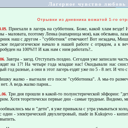
Лагерное чувство любовь
Отpывки из дневника вожатой 1-го отp
Приехали в лагерь на субботник. Боже, какой хлам везде! 
3.05.
ы - маловата, поэтому Ленка (напарница моя), как обезьяна, лаза
рник наш с другом - "субботник" отмечают! Вот незадача, Мишк
кое педагогическое начало в нашей работе с отрядом, а к ве
робуден на 100%!!! И как нам с ним работать?..
Завтра - заезд. Отступать поздно. Сегодня уже записали часть
.06.
лядят на 17! На четыpе года младше нас! Окидывали нас снис
ый год разные, а они в этот лагерь ездят уже по 5 - 8 лет. И что 
ишку жалко - выгнали его после "субботника". А мы-то размечт
 нет. А ведь жалко парня...
Три дня прошли в какой-то полуистерической эйфории: "дет
1.06.
pим. Хотя теоретически первые дни - самые трудные. Видимо, м
ообвыклись мы и "дети", я уже привыкла с утра умываться холод
с один - электрический двухлитровый, made in Kukujevo - кипит
 выпить.