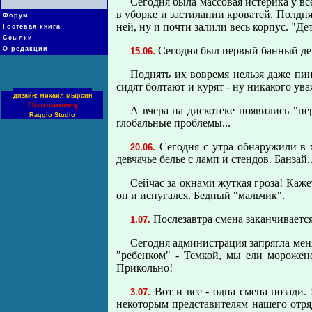
Сегодня была массовая истерика у вс
в уборке и застилании кроватей. Полдня
Форум
ней, ну и почти залили весь корпус. "Д
Гостевая книга
Ссылки
Сегодня был первый банный ден
О редакции
15.06.
Поднять их вовpемя нельзя даже пинк
сидят болтают и курят - ну никакого ува
дизайн: михаил мырсин
Поддержка
А вчера на дискотеке появились "пе
Raggio Studio
глобальные проблемы...
Сегодня с утра обнаружили в х
20.06.
девчачье белье с ламп и стендов. Банзай..
Сейчас за окнами жуткая гроза! Каже
он и испугался. Бедный "мальчик".
Послезавтра смена заканчивается
1.07.
Сегодня администрация запрягла меня
"ребенком" - Темкой, мы ели морожен
Прикольно!
Вот и все - одна смена позади.
3.07.
некоторым представителям нашего отряд