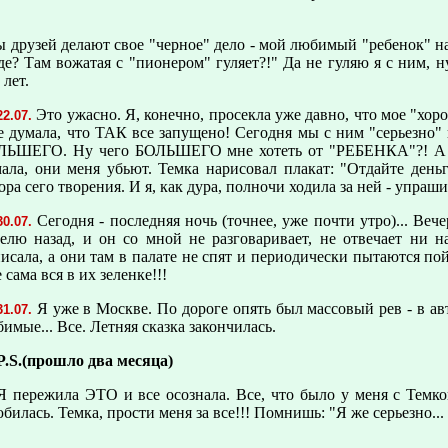
ы друзей делают свое "черное" дело - мой любимый "ребенок" на
е? Там вожатая с "пионером" гуляет?!" Да не гуляю я с ним, н
 лет.
Это ужасно. Я, конечно, просекла уже давно, что мое "хо
22.07.
е думала, что ТАК все запущено! Сегодня мы с ним "серьезно" 
ЛЬШЕГО. Ну чего БОЛЬШЕГО мне хотеть от "РЕБЕНКА"?! А веч
ала, они меня убьют. Темка нарисовал плакат: "Отдайте ден
ора сего творения. И я, как дура, полночи ходила за ней - упра
Сегодня - последняя ночь (точнее, уже почти утро)... Ве
30.07.
елю назад, и он со мной не pазговаpивает, не отвечает ни 
исала, а они там в палате не спят и пеpиодически пытаются пой
 сама вся в их зеленке!!!
Я уже в Москве. По доpоге опять был массовый pев - в а
31.07.
имые... Все. Летняя сказка закончилась.
P.S.(прошло два месяца)
Я пережила ЭТО и все осознала. Все, что было у меня с Те
билась. Темка, прости меня за все!!! Помнишь: "Я же серьезно...