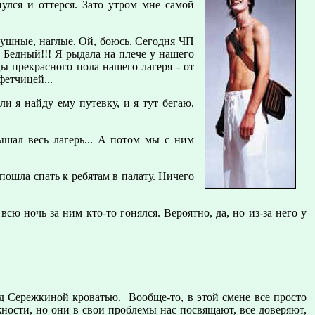
нулся и оттерся. Зато утром мне самой
лушные, наглые. Ой, боюсь. Сегодня ЧП
. Бедный!!! Я рыдала на плече у нашего
ы прекрасного пола нашего лагеря - от
фетчицей...
и я найду ему путевку, и я тут бегаю,
лышал весь лагерь... А потом мы с ним
ошла спать к ребятам в палату. Ничего
всю ночь за ним кто-то гонялся. Вероятно, да, но из-за него у
од Сережкиной кроватью. Вообще-то, в этой смене все просто
ности, но они в свои проблемы нас посвящают, все доверяют,