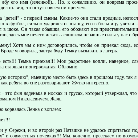
 лбу его имя (зеленкой)... Но, к сожалению, он вовремя прос
елать вид, что я тут совсем ни при чем.
 "детей" - с первой смены. Какие-то они стали вредные, непос
ал в футбол, сильно ударился о штангу, его в больницу увезли..
 в шоке. Он такая обаяшка, его обожают все представительниц
ию, здесь мне нечего искать - слишком неравные силы у нас с бу
ену! Хотя мы с ним договорились, чтобы он приехал сюда, есл
роде уговорила, завтра буду Темку вызывать в лагерь.
е есть!!! Темка приехал!!! Мои радостные вопли, наверное, с
екла старшая пионервожатая. Обломно.
ю историю", имевшую место быть здесь в прошлом году, так я п
как ребята во сне разговаривают. Жутко интеpесно.
- это был дяденька в носках и трусах, который утверждал, что 
Романом Николаевичем. Жаль.
ую ворвалась Ленка с воплем:
ет!!!
ти у Сережи, и во второй раз Наташке не удалось спрятаться п
" и совместных ночевках!!! Мы, конечно, пресекаем по возмож