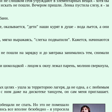
они не слишком себя утруждают в элементарных вещах - хотя бы
 искать не пошли. Вечером пришли. Ленка пустила слезу, я - за
бани.
 оказывается, "дети" наши курят в душе - вода льется, а они
, мягко выражаясь, "слегка подвыпили". Кажется, начинаются
 не пошли на зарядку и до завтрака занимались тем, снимали
ли шоколадкой - лицом к окну лежал парень, молния сверкнула,
х целях - ушла за территорию лагеря, да не одна, а с любимым
с ним даже на дискотеке танцуем, он сам меня приглашает.
 обещали не спать. Но это не помешало
лось все вполне безобидно - я упросила