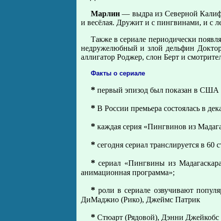
Марлин
— выдра из Северной Калифо
и весёлая. Дружит и с пингвинами, и с 
Также в сериале периодически появл
недружелюбный и злой дельфин Доктор
аллигатор Роджер, слон Берт и смотрите
Факты о сериале
*
первый эпизод был показан в США в
*
В России премьера состоялась в дека
*
каждая серия «Пингвинов из Мадагас
*
сегодня сериал транслируется в 60 с
*
сериал «Пингвины из Мадагаскара
анимационная программа»;
*
роли в сериале озвучивают популя
ДиМаджио (Рико), Джеймс Патрик
*
Стюарт (Рядовой), Дэнни Джейкобс 