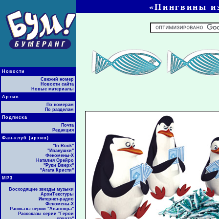
«Пингвины из
Новости
Свежий номер
Новости сайта
Новые материалы
Архив
По номерам
По разделам
Подписка
Почта
Редакция
Фан-клуб (архив)
"In Rock"
"Иванушки"
Феномены-Х
Наталия Орейро
"Руки Вверх"
"Агата Кристи"
МР3
Восходящие звезды музыки
АрхиТекстуры
Интернет-радио
Феномены-Х
Рассказы серии "Авантюра"
Расссказы серии "Герои
спорта"