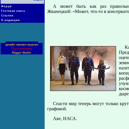
А может быть как раз правиль
Форум
Жванецкий: «Может, что-то в консерват
Гостевая книга
Ссылки
О редакции
дизайн: михаил мырсин
Ка
Поддержка
Пред
Raggio Studio
оцен
земн
нале
коп
расф
учуя
косм
дыр
Спасти мир теперь могут только кру
графикой.
Аве, НАСА.