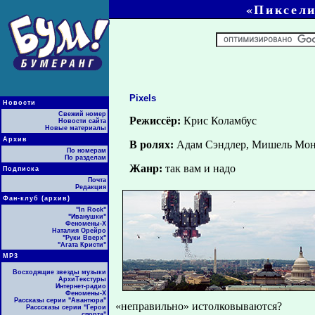
«Пиксели
Pixels
Новости
Свежий номер
Режиссёр:
Крис Коламбус
Новости сайта
Новые материалы
Архив
В ролях:
Адам Сэндлер, Мишель Мон
По номерам
По разделам
Жанр:
так вам и надо
Подписка
Почта
Редакция
Фан-клуб (архив)
"In Rock"
"Иванушки"
Феномены-Х
Наталия Орейро
"Руки Вверх"
"Агата Кристи"
МР3
Восходящие звезды музыки
АрхиТекстуры
Интернет-радио
Феномены-Х
Рассказы серии "Авантюра"
«неправильно» истолковываются?
Расссказы серии "Герои
спорта"