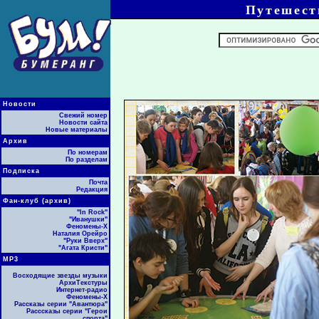
Путешест
Новости
Свежий номер
Новости сайта
Новые материалы
Архив
По номерам
По разделам
Подписка
Почта
Редакция
Фан-клуб (архив)
"In Rock"
"Иванушки"
Феномены-Х
Наталия Орейро
"Руки Вверх"
"Агата Кристи"
МР3
Восходящие звезды музыки
АрхиТекстуры
Интернет-радио
Феномены-Х
Рассказы серии "Авантюра"
Расссказы серии "Герои
спорта"