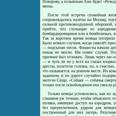
Поварову, а позывным Ани будет «Резед
мины.
После этой встречи спокойная жиз
сопровождались налёты на Москву, поу
сильной противовоздушной обороной, 
прийти, что служащие из аэродро
бомбардировщиков или в бомболюках, вк
Так за короткое время немцы потеряли
Было немало случаев, когда самолёт прос
— подсыпан песок. Фашисты начали догад
никак не могли. Им помог случай. По
причине был отложен. Лишь через час-п
— и чуть ли не у всех на глазах взорва
аресты, полетели головы, но, к счастью
что называется, на ровном месте. Их ко
заданием, и по дороге случайно подорва
жители Сещи. «Собаке — собачья смерть
только после освобождения она смогла ра
Только немцы успокоились, как их ж
слишком уж точные, чтобы объяснить это
поляки, имевшие доступ на аэродром, 
без преувеличения, ударом для немце
построенный для них лагерь. Разузнав