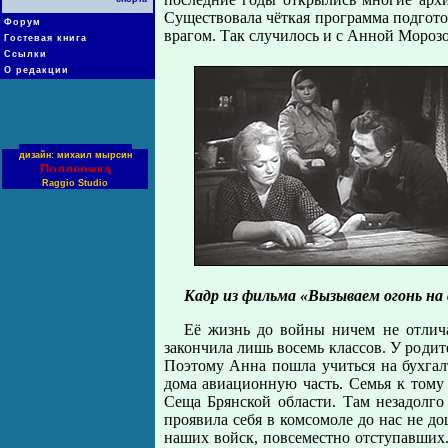
Существовала чёткая программа подгото
Форум
врагом. Так случилось и с Анной Мороз
Гостевая книга
Ссылки
О редакции
дизайн: михаил мырсин
Поддержка
Raggio Studio
Кадр из фильма «Вызываем огонь на 
Её жизнь до войны ничем не отлич
закончила лишь восемь классов. У родит
Поэтому Анна пошла учиться на бухгал
дома авиационную часть. Семья к тому 
Сеща Брянской области. Там незадолго
проявила себя в комсомоле до нас не д
наших войск, повсеместно отступавших