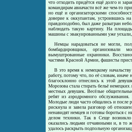
что отходить придётся ещё долго и зара
командирам авиачасти всё же чем-то пр
но ещё и организаторскими способност
доверие к оккупантам, устроившись на
правдоподобно, был даже разыгран небо
наблюдать такую картину. На площадь
машины с эвакуированными уже уехали, 
Немцы нарадоваться не могли, пол
бомбардировщики, организовали 
вымуштрованные охранники. Восстано
частями Красной Армии, фашисты прист
В это время к немецкому начальству
работу, потому что, по её словам, инач
благосклонно отнеслись к этой девуш
Морозова стала стирать бельё немецких 
местных девушек. Весёлые общительные
ребят из аэродромного обслуживания.
Молодые люди часто общались и после р
рискнула и завела разговор об отноше
ненавидят немцев и готовы бороться с ни
делом техники. Так в Сеще возникло
оказались людьми отчаянными и, в то 
удалось раскрыть подпольную организа