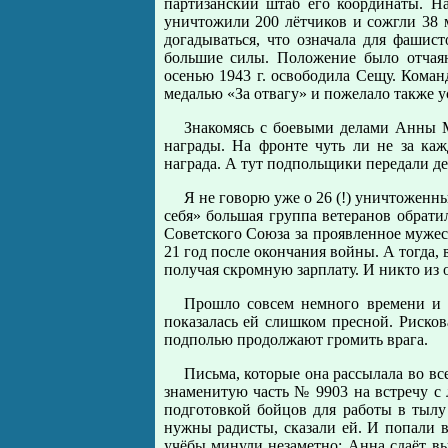
партизанский штаб его координаты. Н
уничтожили 200 лётчиков и сожгли 38 
догадываться, что означала для фашис
большие силы. Положение было отчая
осенью 1943 г. освободила Сещу. Коман
медалью «За отвагу» и пожелало также 
Знакомясь с боевыми делами Анны Мо
награды. На фронте чуть ли не за ка
награда. А тут подпольщики передали де
Я не говорю уже о 26 (!) уничтоженн
себя» большая группа ветеранов обрати
Советского Союза за проявленное мужест
21 год после окончания войны. А тогда, 
получая скромную зарплату. И никто из 
Прошло совсем немного времени и т
показалась ей слишком пресной. Рискова
подполью продолжают громить врага.
Письма, которые она рассылала во вс
знаменитую часть № 9903 на встречу с
подготовкой бойцов для работы в тылу
нужны радисты, сказали ей. И попали в
учёбы минули незаметно; Анна сдаёт вы