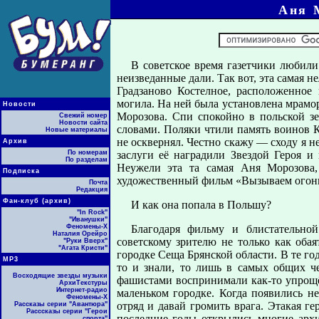
Аня 
В советское время газетчики любили 
неизведанные дали. Так вот, эта самая н
Градзаново Костелное, расположенное
могила. На ней была установлена мрамор
Новости
Морозова. Спи спокойно в польской зе
Свежий номер
Новости сайта
словами. Поляки чтили память воинов 
Новые материалы
не осквернял. Честно скажу — сходу я не
Архив
По номерам
заслуги её наградили Звездой Героя и
По разделам
Неужели эта та самая Аня Морозова
Подписка
художественный фильм «Вызываем огонь
Почта
Редакция
Фан-клуб (архив)
И как она попала в Польшу?
"In Rock"
"Иванушки"
Феномены-Х
Благодаря фильму и блистательно
Наталия Орейро
советскому зрителю не только как оба
"Руки Вверх"
"Агата Кристи"
городке Сеща Брянской области. В те г
МР3
то и знали, то лишь в самых общих че
Восходящие звезды музыки
фашистами воспринимали как-то упрощё
АрхиТекстуры
Интернет-радио
маленьком городке. Когда появились не
Феномены-Х
отряд и давай громить врага. Этакая ге
Рассказы серии "Авантюра"
Расссказы серии "Герои
последние годы открылись многие архи
спорта"