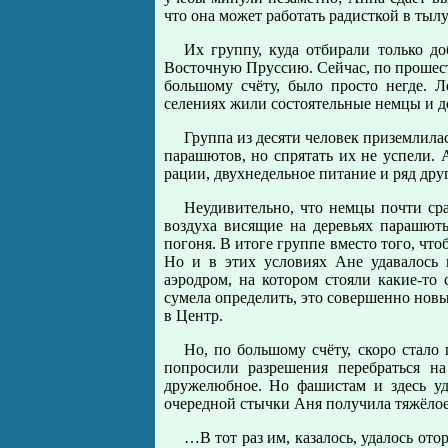
что она может работать радисткой в тылу
Их группу, куда отбирали только до
Восточную Пруссию. Сейчас, по прошеств
большому счёту, было просто негде. 
селениях жили состоятельные немцы и д
Группа из десяти человек приземлилас
парашютов, но спрятать их не успели. 
рации, двухнедельное питание и ряд дру
Неудивительно, что немцы почти сра
воздуха висящие на деревьях парашюты
погоня. В итоге группе вместо того, что
Но и в этих условиях Ане удавалось 
аэродром, на котором стояли какие-то
сумела определить, это совершенно новы
в Центр.
Но, по большому счёту, скоро стало
попросили разрешения перебраться н
дружелюбное. Но фашистам и здесь уд
очередной стычки Аня получила тяжёлое 
…В тот раз им, казалось, удалось ото