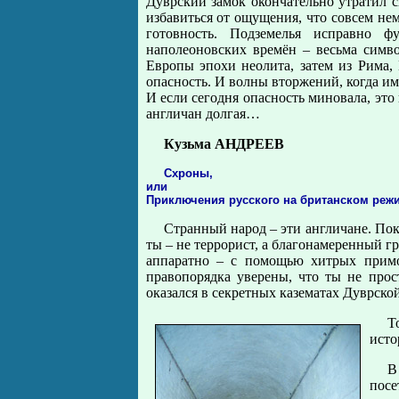
Дуврский замок окончательно утратил с
избавиться от ощущения, что совсем нем
готовность. Подземелья исправно 
наполеоновских времён – весьма симво
Европы эпохи неолита, затем из Рима
опасность. И волны вторжений, когда им
И если сегодня опасность миновала, это 
англичан долгая…
Кузьма АНДРЕЕВ
Схроны,
или
Приключения русского на британском реж
Странный народ – эти англичане. Пок
ты – не террорист, а благонамеренный г
аппаратно – с помощью хитрых примо
правопорядка уверены, что ты не прос
оказался в секретных казематах Дуврско
Т
исто
В
пос