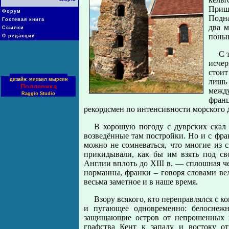
Прише
Форум
Подна
Гостевая книга
два м
Ссылки
поны
О редакции
С 
исчер
стоит
дизайн: михаил мырсин
лишь 
Поддержка
межд
Raggio Studio
фран
рекордсмен по интенсивности морского 
В хорошую погоду с дуврских скал 
возведённые там постройки. Но и с фран
можно не сомневаться, что многие из 
прикидывали, как бы им взять под сво
Англии вплоть до XIII в. — сплошная че
норманны, франки – говоря словами вел
весьма заметное и в наше время.
Взору всякого, кто переправлялся с 
и пугающее одновременно: белоснеж
защищающие остров от непрошенных по
графства Кент к западу и востоку от