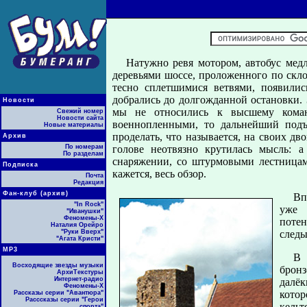
Натужно ревя мотором, автобус мед
деревьями шоссе, проложенного по скл
тесно сплетшимися ветвями, появилис
добрались до долгожданной остановки.
Новости
мы не относились к высшему коман
Свежий номер
Новости сайта
военнопленными, то дальнейший подъ
Новые материалы
проделать, что называется, на своих дв
Архив
По номерам
голове неотвязно крутилась мысль: 
По разделам
снаряжении, со штурмовыми лестницам
Подписка
кажется, весь обзор.
Почта
Редакция
Фан-клуб (архив)
Вп
"In Rock"
уже 
"Иванушки"
Феномены-Х
потен
Наталия Орейро
"Руки Вверх"
следы
"Агата Кристи"
МР3
В 
Восходящие звезды музыки
бронз
АрхиТекстуры
Интернет-радио
далёк
Феномены-Х
котор
Рассказы серии "Авантюра"
Расссказы серии "Герои
кель
спорта"