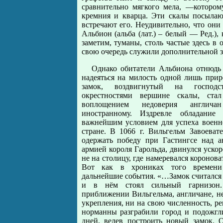
сравнительно мягкого мела, —которо
кремния и кварца. Эти скалы посыла
встречают его. Неудивительно, что они
Альбион (альба (лат.) – белый — Ред.)
заметим, туманы, столь частые здесь в 
свою очередь служили дополнительной з
Однако обитатели Альбиона отнюдь
надеяться на милость одной лишь при
замок, воздвигнутый на господ
окрестностями вершине скалы, ста
воплощением недоверия англич
иностранному. Издревле обладание
важнейшим условием для успеха военн
стране. В 1066 г. Вильгельм Завоевате
одержать победу при Гастингсе над а
армией короля Гарольда, двинулся уск
не на столицу, где намеревался короноват
Вот как в хрониках того времени
дальнейшие события. «…Замок считалс
и в нём стоял сильный гарнизон
приближении Вильгельма, англичане, не
укрепления, ни на свою численность, ре
норманны разграбили город и подожгли
дней, велев построить новый замок. 