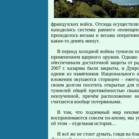
французских войск. Отсюда осуществлял
находились системы раннего оповещен
приходилось весьма и весьма оператив
какие-то девять минут.
В период холодной войны туннели по
применением ядерного оружия. Однако 
обеспечивали достаточной защиты от ра
2007 г. казармы были закрыты, и Дуврс
одним из памятников Национального н
вложения окупаются сторицею – ежегод
своим долгом посетить открытые для 
туннелей общей протяжённостью свыше
неизученной, причём расположение не
считаются вообще потерянными.
В том, что подземный мир неизм
воспринимаются совсем по-иному, мы уб
об этом – отдельная история…
И всё же не стоит думать, глядя на 