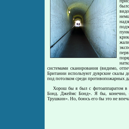
прис
было
вид
немц
надз
подз
пунк
крик
жали
эксп
перв
поря
натк
системами сканирования (видимо, отпе
Британии используют дуврские скалы до 
под потолком среди противопожарных да
Хорош бы я был с фотоаппаратом в 
Бонд. Джеймс Бонд». Я бы, конечно, 
Трушкин». Но, боюсь его бы это не впеч