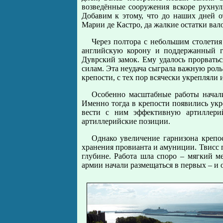
возведённые сооружения вскоре рухнул
Добавим к этому, что до наших дней о
Марии де Кастро, да жалкие остатки вало
Через полтора с небольшим столети
английскую корону и поддержанный г
Дуврский замок. Ему удалось прорватьс
силам. Эта неудача сыграла важную роль
крепости, с тех пор всячески укрепляли 
Особенно масштабные работы начали
Именно тогда в крепости появились ук
вести с ним эффективную артиллери
артиллерийские позиции.
Однако увеличение гарнизона крепо
хранения провианта и амуниции. Твисс 
глубине. Работа шла споро – мягкий ме
армии начали размещаться в первых – и 