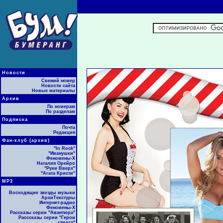
Новости
Свежий номер
Новости сайта
Новые материалы
Архив
По номерам
По разделам
Подписка
Почта
Редакция
Фан-клуб (архив)
"In Rock"
"Иванушки"
Феномены-Х
Наталия Орейро
"Руки Вверх"
"Агата Кристи"
МР3
Восходящие звезды музыки
АрхиТекстуры
Интернет-радио
Феномены-Х
Рассказы серии "Авантюра"
Расссказы серии "Герои
спорта"