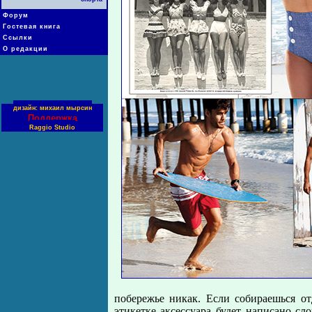
Форум
Гостевая книга
Ссылки
О редакции
дизайн: михаил мырсин
Поддержка
Raggio Studio
побережье никак. Если собираешься о
этикетке аксессуара будет написано сл