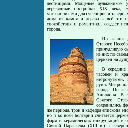
лестницами. Мощёные булыжником у
деревянные постройки XIX века, 
магазинчиками для сувениров и таверн
дома из камня и дерева – всё это п
спокойствия и романтики, создаёт не
города.
Но главные 
Старого Несебр
причудливую см
из них по-свое
церквей на душу
В середине 
часовен и хр
нетронутыми, 
руин. Митрополи
городе. По лег
Аполлона. В 
Святого Стеф
сохранились фр
же периода, трон и кафедра епископа эп
но и во всей Болгарии считается церко
форм и керамических инкрустаций в от
Святой Параскевы (XIII в.) в северн