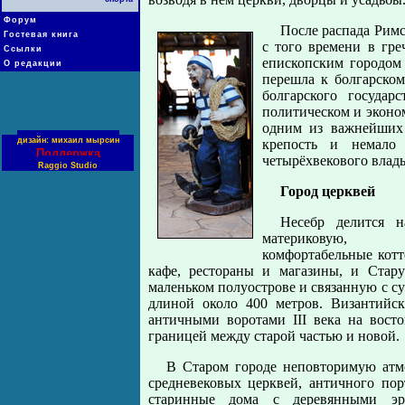
Форум
После распада Римс
Гостевая книга
с того времени в гре
Ссылки
епископским городом
О редакции
перешла к болгарском
болгарского государ
политическом и эконо
одним из важнейших 
дизайн: михаил мырсин
крепость и немало
Поддержка
четырёхвекового влады
Raggio Studio
Город церквей
Несебр делится н
материковую,
комфортабельные котт
кафе, рестораны и магазины, и Стар
маленьком полуострове и связанную с 
длиной около 400 метров. Византийск
античными воротами III века на восто
границей между старой частью и новой.
В Старом городе неповторимую атм
средневековых церквей, античного пор
старинные дома с деревянными э