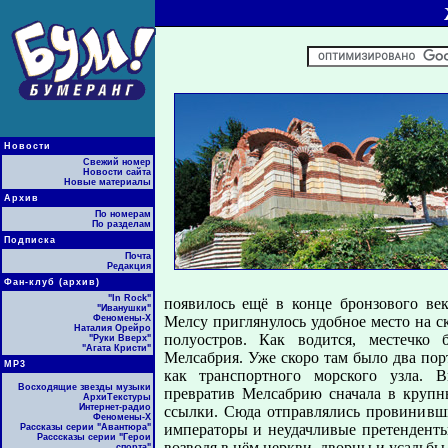
Новости
Свежий номер
Новости сайта
Новые материалы
Архив
По номерам
По разделам
Подписка
Почта
Редакция
Фан-клуб (архив)
"In Rock"
появилось ещё в конце бронзового ве
"Иванушки"
Феномены-Х
Мелсу приглянулось удобное место на с
Наталия Орейро
полуостров. Как водится, местечко 
"Руки Вверх"
"Агата Кристи"
Мелсабрия. Уже скоро там было два пор
МР3
как транспортного морского узла. 
Восходящие звезды музыки
превратив Мелсабрию сначала в крупны
АрхиТекстуры
Интернет-радио
ссылки. Сюда отправлялись провинивш
Феномены-Х
императоры и неудачливые претенденты
Рассказы серии "Авантюра"
Расссказы серии "Герои
возводя в нём церкви, дворцы и усадьбы
спорта"