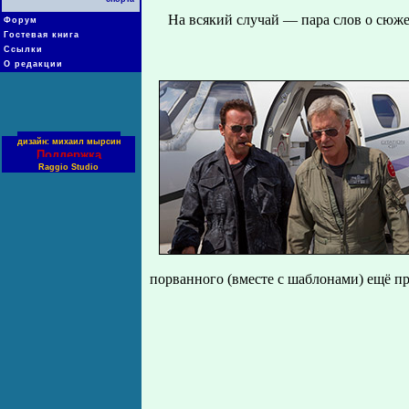
На всякий случай — пара слов о сюже
Форум
Гостевая книга
Ссылки
О редакции
дизайн: михаил мырсин
Поддержка
Raggio Studio
порванного (вместе с шаблонами) ещё п