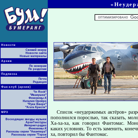
«Неудер
Новости
Свежий номер
Новости сайта
Новые материалы
Архив
По номерам
По разделам
Подписка
Почта
Редакция
Фан-клуб (архив)
"In Rock"
"Иванушки"
Феномены-Х
Наталия Орейро
"Руки Вверх"
"Агата Кристи"
Список «неудержимых актёров» разро
МР3
пополнился порослью, так сказать, мо
Восходящие звезды музыки
Ха-ха-ха, как говорил Фантомас. Мон
АрхиТекстуры
Интернет-радио
каких условиях. То есть заменить, конеч
Феномены-Х
Рассказы серии "Авантюра"
ха, повторил бы Фантомас.
Расссказы серии "Герои
спорта"