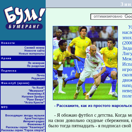
Зин
У
насл
эпох
(200
Новости
Зида
Свежий номер
Новости сайта
Лиг
Новые материалы
Меж
Архив
По номерам
Испа
По разделам
игро
Подписка
скол
Почта
Редакция
движ
Фан-клуб (архив)
нахо
"In Rock"
неве
"Иванушки"
Феномены-Х
поле
Наталия Орейро
"Руки Вверх"
"Агата Кристи"
- Расскажите, как из простого марсель
МР3
- Я обожаю футбол с детства. Когда м
Восходящие звезды музыки
АрхиТекстуры
на свои довольно скудные сбережения, 
Интернет-радио
Феномены-Х
было тогда пятнадцать - я подписал сво
Рассказы серии "Авантюра"
Рассказы серии "Герои спорта"