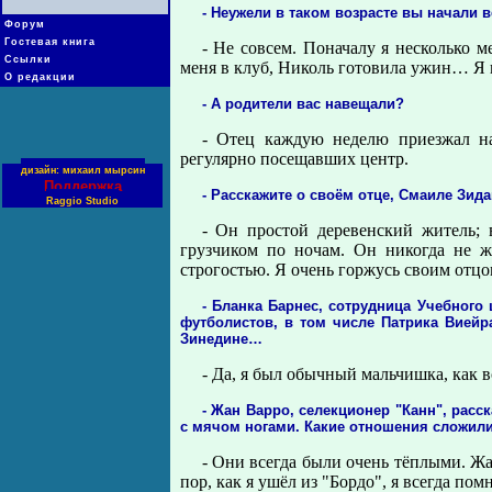
- Неужели в таком возрасте вы начали 
Форум
Гостевая книга
- Не совсем. Поначалу я несколько 
Ссылки
меня в клуб, Николь готовила ужин… Я и
О редакции
- А родители вас навещали?
- Отец каждую неделю приезжал н
регулярно посещавших центр.
дизайн: михаил мырсин
Поддержка
- Расскажите о своём отце, Смаиле Зид
Raggio Studio
- Он простой деревенский житель; 
грузчиком по ночам. Он никогда не ж
строгостью. Я очень горжусь своим отцо
- Бланка Барнес, сотрудница Учебного
футболистов, в том числе Патрика Виейра
Зинедине…
- Да, я был обычный мальчишка, как в
- Жан Варро, селекционер "Канн", расс
с мячом ногами. Какие отношения сложил
- Они всегда были очень тёплыми. Жа
пор, как я ушёл из "Бордо", я всегда п