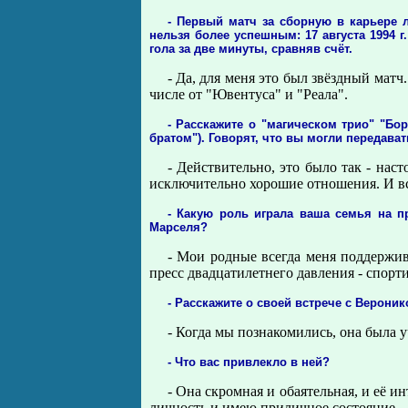
- Первый матч за сборную в карьере 
нельзя более успешным: 17 августа 1994 г
гола за две минуты, сравняв счёт.
- Да, для меня это был звёздный мат
числе от "Ювентуса" и "Реала".
- Расскажите о "магическом трио" "Б
братом"). Говорят, что вы могли передава
- Действительно, это было так - на
исключительно хорошие отношения. И в
- Какую роль играла ваша семья на п
Марселя?
- Мои родные всегда меня поддержив
пресс двадцатилетнего давления - спор
- Расскажите о своей встрече с Вероник
- Когда мы познакомились, она была
- Что вас привлекло в ней?
- Она скромная и обаятельная, и её ин
личность и имею приличное состояние.