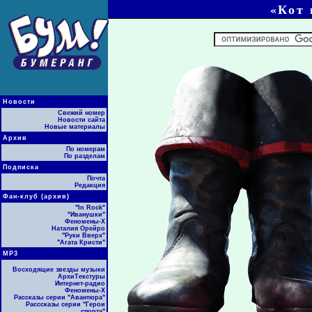
«Кот 
Новости
Свежий номер
Новости сайта
Новые материалы
Архив
По номерам
По разделам
Подписка
Почта
Редакция
Фан-клуб (архив)
"In Rock"
"Иванушки"
Феномены-Х
Наталия Орейро
"Руки Вверх"
"Агата Кристи"
МР3
Восходящие звезды музыки
АрхиТекстуры
Интернет-радио
Феномены-Х
Рассказы серии "Авантюра"
Расссказы серии "Герои
спорта"