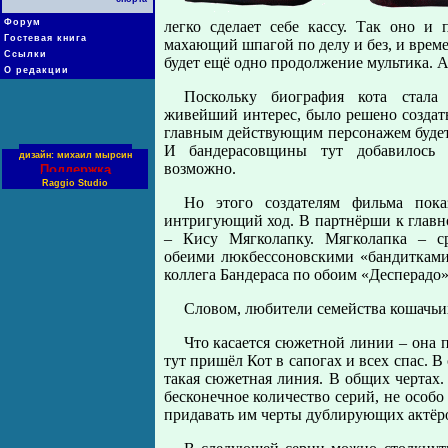
Форум
легко сделает себе кассу. Так оно и
Гостевая книга
махающий шпагой по делу и без, и врем
Ссылки
будет ещё одно продолжение мультика. А
О редакции
Поскольку биография кота стала
живейший интерес, было решено создать
главным действующим персонажем будет 
И бандерасовщины тут добавилось н
дизайн: михаил мырсин
возможно.
Поддержка
Raggio Studio
Но этого создателям фильма пока
интригующий ход. В партнёрши к глав
– Кису Мягколапку. Мягколапка – с
обеими люкбессоновскими «бандитками»
коллега Бандераса по обоим «Десперадо»
Словом, любители семейства кошачьих
Что касается сюжетной линии – она 
тут пришёл Кот в сапогах и всех спас. В 
такая сюжетная линия. В общих чертах
бесконечное количество серий, не особо
придавать им черты дублирующих актёров