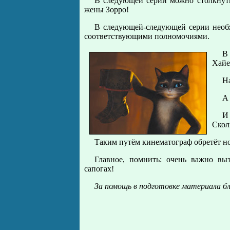
В следующей серии можно столкнут
жены Зорро!
В следующей-следующей серии необх
соответствующими полномочиями.
В
Хайе
На
А 
И
Скол
Таким путём кинематограф обретёт н
Главное, помнить: очень важно вы
сапогах!
За помощь в подготовке материала бл