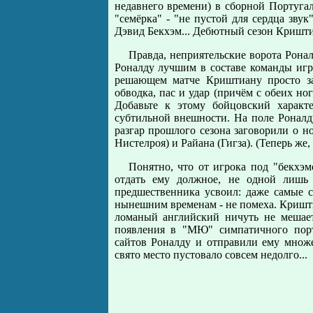
недавнего времени) в сборной Португ
"семёрка" - "не пустой для сердца зву
Дэвид Бекхэм... Дебютный сезон Криштиа
Правда, неприятельские ворота Рона
Роналду лучшим в составе команды игр
решающем матче Криштиану просто за
обводка, пас и удар (причём с обеих но
Добавьте к этому бойцовский характ
субтильной внешности. На поле Роналду
разгар прошлого сезона заговорили о н
Нистелроя) и Райана (Гигза). (Теперь же
Понятно, что от игрока под "бекхэ
отдать ему должное, не одной лишь 
предшественника усвоил: даже самые 
нынешним временам - не помеха. Кришти
ломаный английский ничуть не мешае
появления в "МЮ" симпатичного порту
сайтов Роналду и отправили ему множ
свято место пустовало совсем недолго...