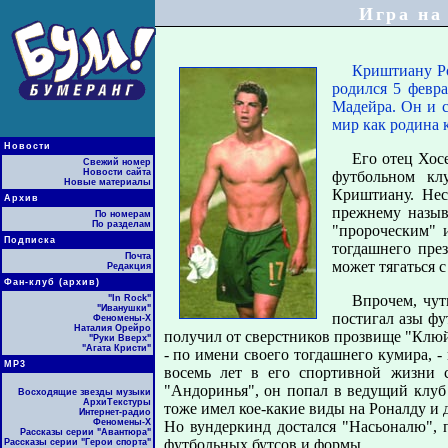
Игра на
Криштиану Ро
родился 5 февр
Мадейра. Он и с
мир как родина к
Новости
Его отец Хос
Свежий номер
Новости сайта
футбольном клу
Новые материалы
Криштиану. Нес
Архив
прежнему назыв
По номерам
По разделам
"пророческим" 
Подписка
тогдашнего пре
Почта
может тягаться с
Редакция
Фан-клуб (архив)
Впрочем, чут
"In Rock"
"Иванушки"
постигал азы фу
Феномены-Х
Наталия Орейро
получил от сверстников прозвище "Клюй
"Руки Вверх"
"Агата Кристи"
- по имени своего тогдашнего кумира, -
МР3
восемь лет в его спортивной жизни с
"Андоринья", он попал в ведущий клуб 
Восходящие звезды музыки
АрхиТекстуры
тоже имел кое-какие виды на Роналду и 
Интернет-радио
Феномены-Х
Но вундеркинд достался "Насьоналю",
Рассказы серии "Авантюра"
футбольных бутсов и формы.
Рассказы серии "Герои спорта"