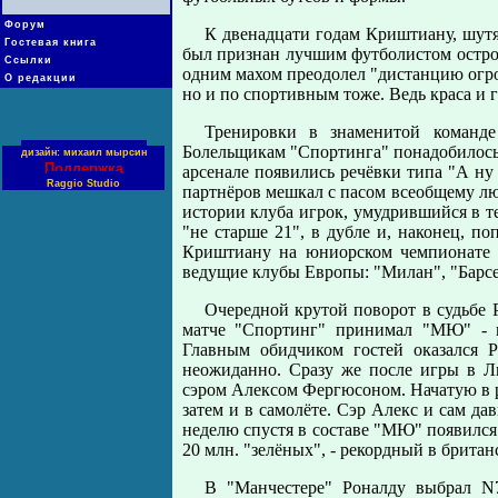
Форум
К двенадцати годам Криштиану, шутя
Гостевая книга
был признан лучшим футболистом острова
Ссылки
одним махом преодолел "дистанцию огром
О редакции
но и по спортивным тоже. Ведь краса и
Тренировки в знаменитой команде
Болельщикам "Спортинга" понадобилось
дизайн: михаил мырсин
Поддержка
арсенале появились речёвки типа "А ну 
Raggio Studio
партнёров мешкал с пасом всеобщему лю
истории клуба игрок, умудрившийся в теч
"не старше 21", в дубле и, наконец, п
Криштиану на юниорском чемпионате Е
ведущие клубы Европы: "Милан", "Барсел
Очередной крутой поворот в судьбе 
матче "Спортинг" принимал "МЮ" - и
Главным обидчиком гостей оказался Р
неожиданно. Сразу же после игры в Ли
сэром Алексом Фергюсоном. Начатую в ра
затем и в самолёте. Сэр Алекс и сам да
неделю спустя в составе "МЮ" появился
20 млн. "зелёных", - рекордный в британ
В "Манчестере" Роналду выбрал N7