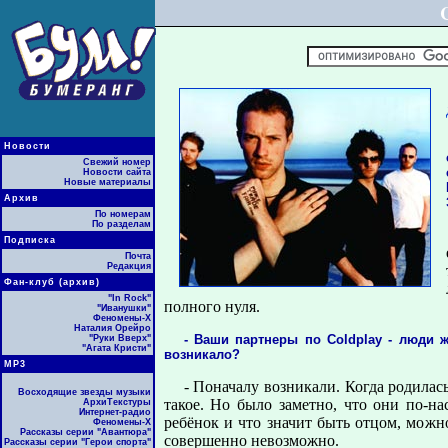
Новости
Свежий номер
Новости сайта
Новые материалы
Архив
По номерам
По разделам
Подписка
Почта
Редакция
Фан-клуб (архив)
"In Rock"
полного нуля.
"Иванушки"
Феномены-Х
Наталия Орейро
- Ваши партнеры по Coldplay - люди ж
"Руки Вверх"
"Агата Кристи"
возникало?
МР3
- Поначалу возникали. Когда родилас
Восходящие звезды музыки
такое. Но было заметно, что они по-на
АрхиТекстуры
Интернет-радио
ребёнок и что значит быть отцом, можно
Феномены-Х
Рассказы серии "Авантюра"
совершенно невозможно.
Рассказы серии "Герои спорта"