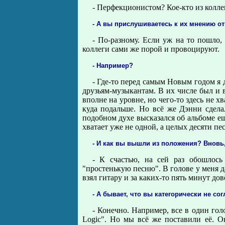
- Перфекционистом? Кое-кто из коллег
- А вы прислушиваетесь к их мнению о
- По-разному. Если уж на то пошло,
коллеги сами же порой и провоцируют.
- Например?
- Где-то перед самым Новым годом я д
друзьям-музыкантам. В их числе был и в
вполне на уровне, но чего-то здесь не х
куда подальше. Но всё же Дэнни сделал
подобном духе высказался об альбоме ещё
хватает уже не одной, а целых десяти пес
- И как вы вышли из положения? Вновь,
- К счастью, на сей раз обошлось
"простенькую песню". В голове у меня д
взял гитару и за каких-то пять минут до
- А бывает, что вы категорически не со
- Конечно. Например, все в один гол
Logic". Но мы всё же поставили её. О