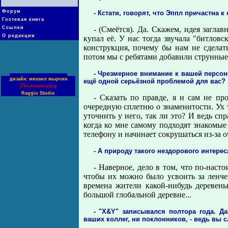
Форум
- Кстати, говорят, что Эппл причастна 
Гостевая книга
Ссылки
- (Смеётся). Да. Скажем, идея загла
О редакции
купал её. У нас тогда звучала "битловс
конструкция, почему бы нам не сделат
потом мы с ребятами добавили струнные,
- Чрезмерное внимание к вашей персоне
дизайн: михаил мырсин
ещё одной серьёзной проблемой для вас?
Поддержка
Raggio Studio
- Сказать по правде, я и сам не пр
очередную сплетню о знаменитости. Ух 
уточнить у него, так ли это? И ведь с
когда ко мне самому подходят знакомые 
телефону и начинает сокрушаться из-за 
- А природу такого нездорового интере
- Наверное, дело в том, что по-нас
чтобы их можно было усвоить за ленче
времена жители какой-нибудь деревен
большой глобальной деревне...
- "X&Y" записывался полтора года. Д
ваших коллег, ни поклонников, - ведь вы