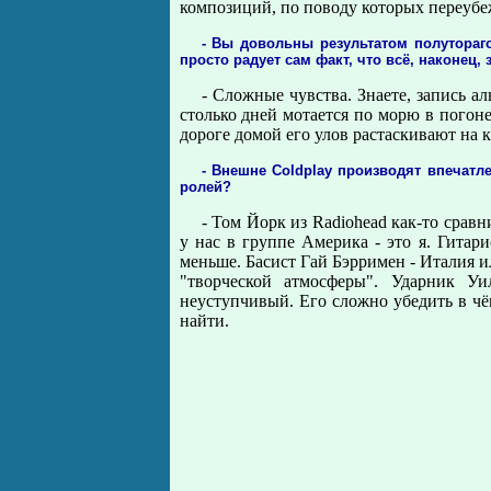
композиций, по поводу которых переубеж
- Вы довольны результатом полутораг
просто радует сам факт, что всё, наконец,
- Сложные чувства. Знаете, запись а
столько дней мотается по морю в погоне
дороге домой его улов растаскивают на к
- Внешне Coldplay производят впечатл
ролей?
- Том Йорк из Radiohead как-то сравн
у нас в группе Америка - это я. Гитар
меньше. Басист Гай Бэрримен - Италия и
"творческой атмосферы". Ударник Уи
неуступчивый. Его сложно убедить в чём
найти.