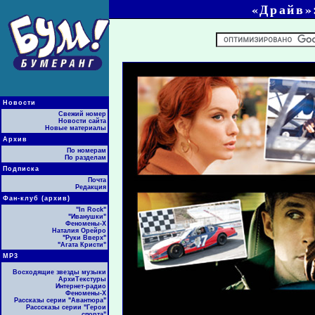
«Драйв»
Новости
Свежий номер
Новости сайта
Новые материалы
Архив
По номерам
По разделам
Подписка
Почта
Редакция
Фан-клуб (архив)
"In Rock"
"Иванушки"
Феномены-Х
Наталия Орейро
"Руки Вверх"
"Агата Кристи"
МР3
Восходящие звезды музыки
АрхиТекстуры
Интернет-радио
Феномены-Х
Рассказы серии "Авантюра"
Расссказы серии "Герои
спорта"