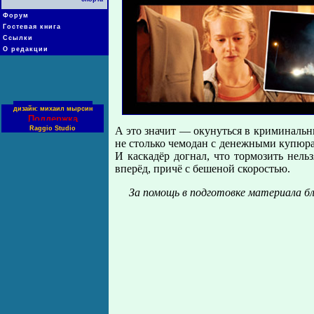
Форум
Гостевая книга
Ссылки
О редакции
дизайн: михаил мырсин
Поддержка
Raggio Studio
А это значит — окунуться в криминальн
не столько чемодан с денежными купюрам
И каскадёр догнал, что тормозить нельз
вперёд, причё с бешеной скоростью.
За помощь в подготовке материала бл