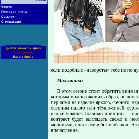
Форум
Гостевая книга
Ссылки
О редакции
дизайн: михаил мырсин
Поддержка
Raggio Studio
если подобные «навороты» тебе не по ду
Мальчишки
В этом сезоне стоит обратить вниман
которым можно оживить образ, не внос
перчатки на изделие яркого, сочного, вз
осенним пальто или тёмно-синей куртк
шапке-ушанке. Главный принцип — носи
контраст будет выглядеть свежо и не
молниями, вшитыми в боковой шов. Эти,
впечатление.