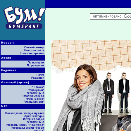
Новости
Свежий номер
Новости сайта
Новые материалы
Архив
По номерам
По разделам
Подписка
Почта
Редакция
Фан-клуб (архив)
"In Rock"
"Иванушки"
Феномены-Х
Наталия Орейро
"Руки Вверх"
"Агата Кристи"
МР3
Восходящие звезды музыки
АрхиТекстуры
Интернет-радио
Феномены-Х
Рассказы серии "Авантюра"
Расссказы серии "Герои
спорта"