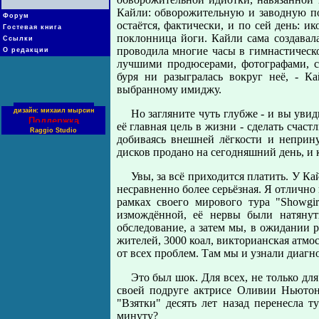
Кайли: обворожительную и заводную по
Форум
остаётся, фактически, и по сей день: и
Гостевая книга
поклонница йоги. Кайли сама создавала 
Ссылки
проводила многие часы в гимнастическо
О редакции
лучшими продюсерами, фотографами, с
буря ни разыгралась вокруг неё, - К
выбранному имиджу.
дизайн: михаил мырсин
Но загляните чуть глубже - и вы увид
Поддержка
её главная цель в жизни - сделать счас
Raggio Studio
добиваясь внешней лёгкости и неприну
дисков продано на сегодняшний день, и 
Увы, за всё приходится платить. У К
несравненно более серьёзная. Я отлично
рамках своего мирового тура "Showgir
измождённой, её нервы были натянут
обследование, а затем мы, в ожидании р
жителей, 3000 коал, викторианская атмо
от всех проблем. Там мы и узнали диагно
Это был шок. Для всех, не только д
своей подруге актрисе Оливии Ньютон
"Взятки" десять лет назад перенесла 
минуту?