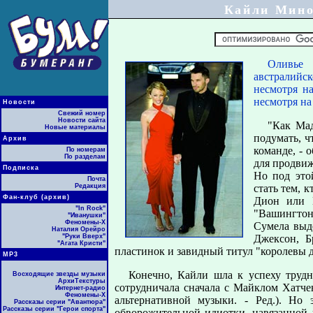
Кайли Мино
Оливье 
австралийс
несмотря на
несмотря на
Новости
Свежий номер
Новости сайта
"Как Мад
Новые материалы
подумать, 
Архив
команде, - 
По номерам
По разделам
для продвиж
Подписка
Но под это
Почта
Редакция
стать тем, 
Фан-клуб (архив)
Дион или 
"In Rock"
"Вашингтон
"Иванушки"
Феномены-Х
Сумела выд
Наталия Орейро
"Руки Вверх"
Джексон, Б
"Агата Кристи"
пластинок и завидный титул "королевы д
МР3
Конечно, Кайли шла к успеху трудн
Восходящие звезды музыки
АрхиТекстуры
сотрудничала сначала с Майклом Хатчен
Интернет-радио
Феномены-Х
альтернативной музыки. - Ред.). Но
Рассказы серии "Авантюра"
Рассказы серии "Герои спорта"
обворожительной идиотки, навязанной