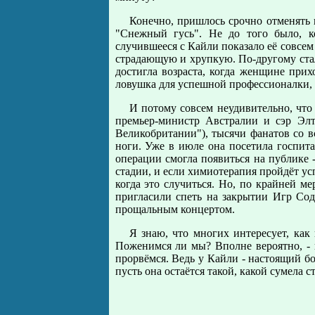
Конечно, пришлось срочно отменять 
"Снежный гусь". Не до того было, к
случившееся с Кайли показало её совсе
страдающую и хрупкую. По-другому стал
достигла возраста, когда женщине прихо
ловушка для успешной профессионалки,
И потому совсем неудивительно, что
премьер-министр Австралии и сэр Эл
Великобритании"), тысячи фанатов со в
ноги. Уже в июле она посетила госпита
операции смогла появиться на публике -
стадии, и если химиотерапия пройдёт ус
когда это случиться. Но, по крайней ме
пригласили спеть на закрытии Игр Сод
прощальным концертом.
Я знаю, что многих интересует, как
Поженимся ли мы? Вполне вероятно, - 
прорвёмся. Ведь у Кайли - настоящий бо
пусть она остаётся такой, какой сумела 