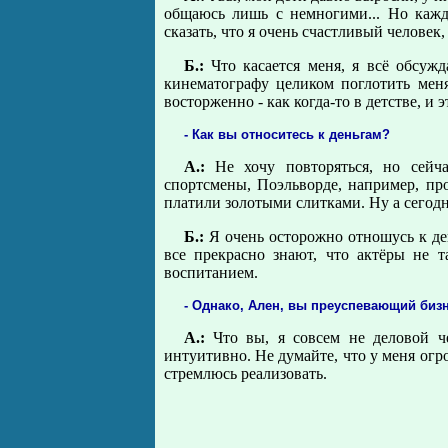
общаюсь лишь с немногими... Но кажд
сказать, что я очень счастливый человек
Б.:
Что касается меня, я всё обсужд
кинематографу целиком поглотить меня
восторженно - как когда-то в детстве, и 
- Как вы относитесь к деньгам?
А.:
Не хочу повторяться, но сейч
спортсмены, Поэльворде, например, про
платили золотыми слитками. Ну а сегодн
Б.:
Я очень осторожно отношусь к ден
все прекрасно знают, что актёры не 
воспитанием.
- Однако, Ален, вы преуспевающий биз
А.:
Что вы, я совсем не деловой че
интуитивно. Не думайте, что у меня огр
стремлюсь реализовать.