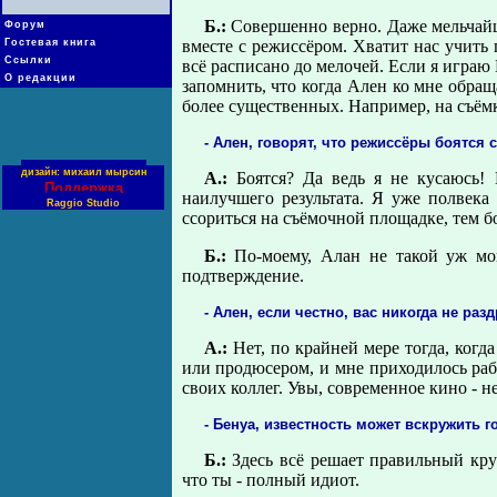
Б.:
Совершенно верно. Даже мельчайши
Форум
Гостевая книга
вместе с режиссёром. Хватит нас учить
Ссылки
всё расписано до мелочей. Если я играю 
О редакции
запомнить, что когда Ален ко мне обраща
более существенных. Например, на съёмк
- Ален, говорят, что режиссёры боятся 
дизайн: михаил мырсин
А.:
Боятся? Да ведь я не кусаюсь! 
Поддержка
наилучшего результата. Я уже полвека
Raggio Studio
ссориться на съёмочной площадке, тем бо
Б.:
По-моему, Алан не такой уж мо
подтверждение.
- Ален, если честно, вас никогда не ра
А.:
Нет, по крайней мере тогда, когд
или продюсером, и мне приходилось рабо
своих коллег. Увы, современное кино - не 
- Бенуа, известность может вскружить 
Б.:
Здесь всё решает правильный кру
что ты - полный идиот.