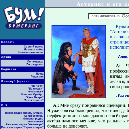
Астерикс и его 
Культо
"Астерик
в свою о
страница
Новости
исполнит
Свежий номер
Новости сайта
Новые материалы
- Ален
Архив
По номерам
По разделам
А:
Ч
Подписка
професси
Почта
взгляд, 
Редакция
делал я,
Фан-клуб (архив)
свою роль
"In Rock"
"Иванушки"
Феномены-Х
Наталия Орейро
- Вы с
"Руки Вверх"
"Агата Кристи"
А.:
Мне сразу понравился сценарий. 
МР3
Я уже совсем было решил, что никогда б
Восходящие звезды музыки
перфекционист и мне далеко не всё нрав
АрхиТекстуры
Интернет-радио
актёра намного меньше, чем раньше - 
Феномены-Х
Рассказы серии "Авантюра"
больше не доверяют.
Рассказы серии "Герои спорта"