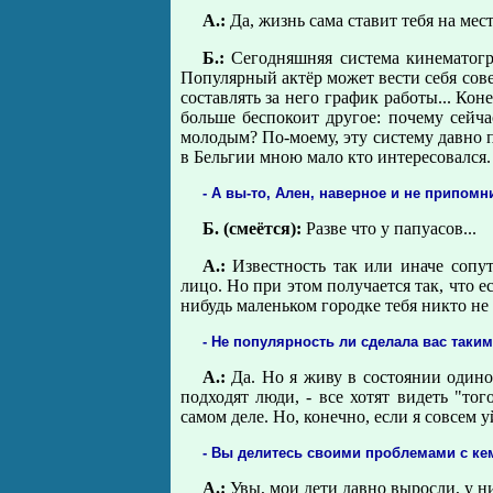
А.:
Да, жизнь сама ставит тебя на мес
Б.:
Сегодняшняя система кинематогр
Популярный актёр может вести себя совер
составлять за него график работы... Кон
больше беспокоит другое: почему сейча
молодым? По-моему, эту систему давно по
в Бельгии мною мало кто интересовался.
- А вы-то, Ален, наверное и не припом
Б. (смеётся):
Разве что у папуасов...
А.:
Известность так или иначе сопут
лицо. Но при этом получается так, что ес
нибудь маленьком городке тебя никто не з
- Не популярность ли сделала вас таки
А.:
Да. Но я живу в состоянии одино
подходят люди, - все хотят видеть "тог
самом деле. Но, конечно, если я совсем у
- Вы делитесь своими проблемами с кем
А.:
Увы, мои дети давно выросли, у ни