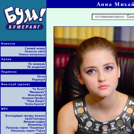
Анна Михай
Новости
Свежий номер
Новости сайта
Новые материалы
Архив
По номерам
По разделам
Подписка
Почта
Редакция
Фан-клуб (архив)
"In Rock"
"Иванушки"
Феномены-Х
Наталия Орейро
"Руки Вверх"
"Агата Кристи"
МР3
Восходящие звезды музыки
АрхиТекстуры
Интернет-радио
Феномены-Х
Рассказы серии "Авантюра"
Расссказы серии "Герои
спорта"