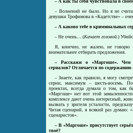
– А как ты себя чувствовала в сво
– Волнений не было. Но я не счита
девушки Трофимова в «Кадетстве» – очен
– А каково тебе в криминальных се
– Не очень… (
Качает головой.
) Убийс
Я, конечно, не жалею, не говорю с
внимательнее отбирать предложения.
– Расскажи о «Маргоше». Чем 
сериалов? Отличается по содержанию 
– Знаете, как правило, я могу смотр
серии, максимум – шесть-восемь. По
проектах, всегда думала о том, как 
«Маргоше» нет вот этой замыленности
комплексе дают очень интересный, жив
вызвать у зрителя усталости, предсказ
Читая сценарий, я всякий раз думаю: «
сценаристов».
– В «Маргоше» присутствует серьё
твоё?