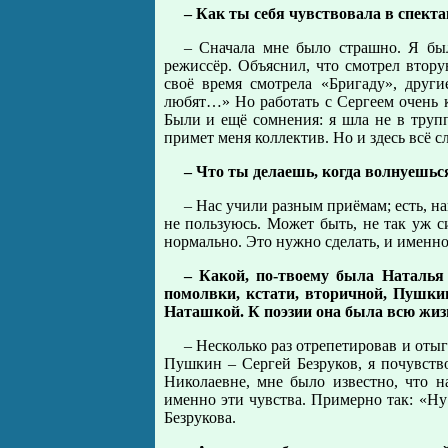
– Как ты себя чувствовала в спект
– Сначала мне было страшно. Я был
режиссёр. Объяснил, что смотрел втор
своё время смотрела «Бригаду», друг
любят…» Но работать с Сергеем очень ко
Были и ещё сомнения: я шла не в трупп
примет меня коллектив. Но и здесь всё 
– Что ты делаешь, когда волнуешьс
– Нас учили разным приёмам; есть, н
не пользуюсь. Может быть, не так уж с
нормально. Это нужно сделать, и именно 
– Какой, по-твоему была Наталья
помолвки, кстати, вторичной, Пушки
Наташкой. К поэзии она была всю жи
– Несколько раз отрепетировав и отыг
Пушкин – Сергей Безруков, я почувств
Николаевне, мне было известно, что 
именно эти чувства. Примерно так: «Ну
Безрукова.