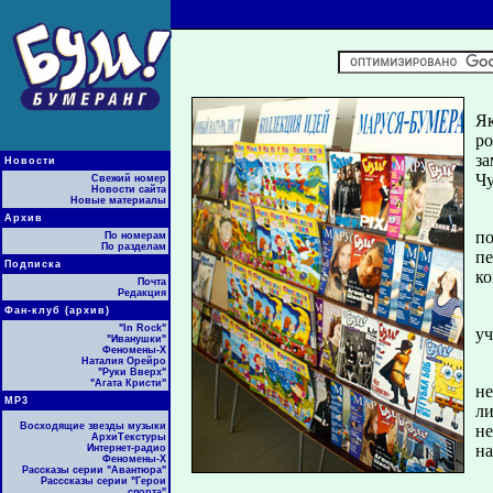
Як
ро
за
Новости
Чу
Свежий номер
Новости сайта
Новые материалы
Архив
п
По номерам
По разделам
п
Подписка
ко
Почта
Редакция
Фан-клуб (архив)
"In Rock"
уч
"Иванушки"
Феномены-Х
Наталия Орейро
"Руки Вверх"
"Агата Кристи"
н
МР3
ли
Восходящие звезды музыки
н
АрхиТекстуры
на
Интернет-радио
Феномены-Х
Рассказы серии "Авантюра"
Расссказы серии "Герои
спорта"