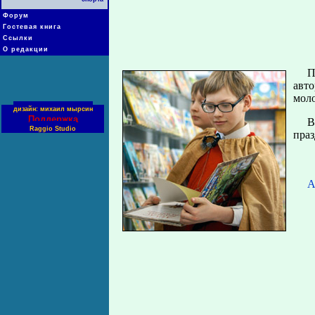
Форум
Гостевая книга
Ссылки
О редакции
П
авт
моло
дизайн: михаил мырсин
Поддержка
В
Raggio Studio
праз
А