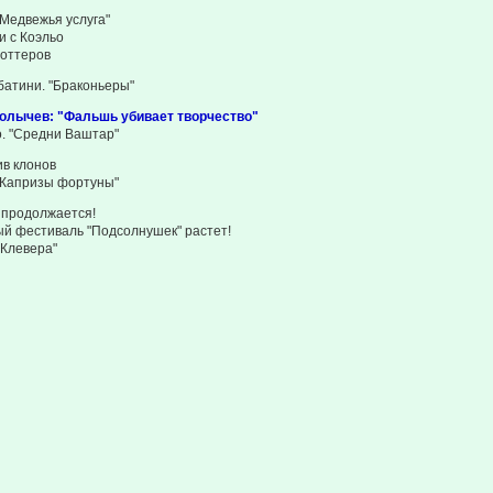
"Медвежья услуга"
 с Коэльо
оттеров
атини. "Браконьеры"
олычев: "Фальшь убивает творчество"
. "Средни Ваштар"
ив клонов
 "Капризы фортуны"
 продолжается!
й фестиваль "Подсолнушек" растет!
 Клевера"