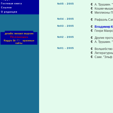
Гостевая книга
№05 - 2005
А. Трушкин. 
Ссылки
Кошки-мышки
О редакции
Миллионы П
№04 - 2005
Рафаэль Саб
№03 - 2005
Владимир К
Генри Манро
дизайн: михаил мырсин
Поддержка
№02 - 2005
Другие прот
Raggio Studio - красивые
А. Трушкин.
сайты
№01 - 2005
Волшебство
Литературны
Саки. "Эльф