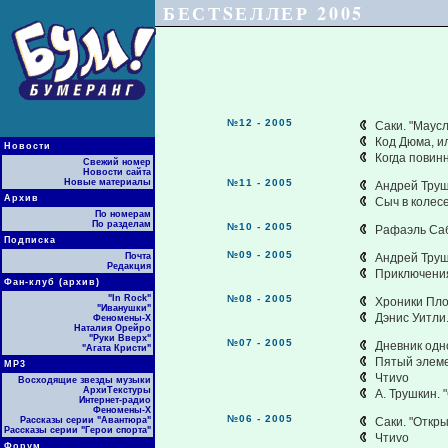
БЕСТSЕЛЛЕР 2005
№12 - 2005
Саки. "Маус
Код Дюма, и
Новости
Когда повин
Свежий номер
Новости сайта
Новые материалы
№11 - 2005
Андрей Трушк
Архив
Сыч в колесе
По номерам
По разделам
№10 - 2005
Рафаэль Саб
Подписка
№09 - 2005
Почта
Андрей Труш
Редакция
Приключения
Фан-клуб (архив)
"In Rock"
№08 - 2005
Хроники Пло
"Иванушки"
Дэнис Уитли.
Феномены-Х
Наталия Орейро
"Руки Вверх"
№07 - 2005
Дневник одн
"Агата Кристи"
Пятый элеме
МР3
Чтиvo
Восходящие звезды музыки
АрхиТекстуры
А. Трушкин. 
Интернет-радио
Феномены-Х
№06 - 2005
Рассказы серии "Авантюра"
Саки. "Откр
Рассказы серии "Герои спорта"
Чтиvo
Форум