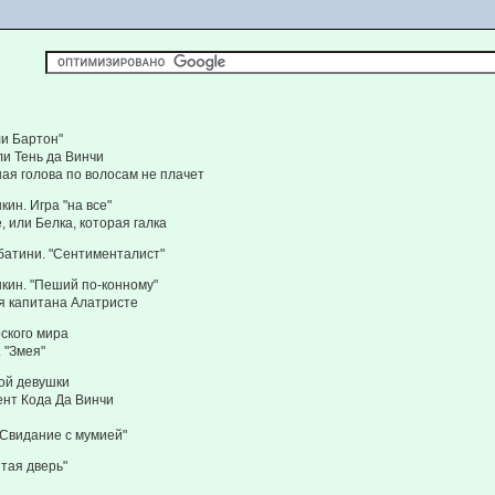
ли Бартон"
ли Тень да Винчи
ная голова по волосам не плачет
ин. Игра "на все"
, или Белка, которая галка
атини. "Сентименталист"
кин. "Пеший по-конному"
 капитана Алатристе
ского мира
 "Змея"
ой девушки
нт Кода Да Винчи
"Свидание с мумией"
ытая дверь"