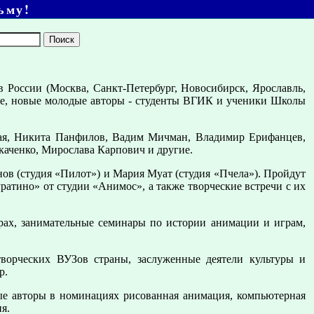
ьму!
 России (Москва, Санкт-Петербург, Новосибирск, Ярославль,
акже, новые молодые авторы - студенты ВГИК и ученики Школы
кая, Никита Панфилов, Вадим Мичман, Владимир Ерифанцев,
Ткаченко, Мирослава Карпович и другие.
ов (студия «Пилот») и Мария Муат (студия «Пчела»). Пройдут
атино» от студии «Анимос», а также творческие встречи с их
рах, занимательные семинары по истории анимации и играм,
ворческих ВУЗов страны, заслуженные деятели культуры и
р.
е авторы в номинациях рисованная анимация, компьютерная
я.