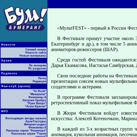
«МультFEST» - первый в России Фест
В Фестивале примут участие около 
Екатеринбург и др.), в том числе 5 а
Новости
аниматоров-режиссеров (ШАР).
Свежий номер
Новости сайта
Новые материалы
Среди гостей Фестиваля ожидаются
Архив
Дарья Екамасова, Настасья Самбурская, 
По номерам
По разделам
Подписка
Свои последние работы на Фестивале
Почта
презентации совсем новых мультфильмо
Редакция
создателями и актерами.
Фан-клуб (архив)
"In Rock"
"Иванушки"
В программе Фестиваля запланирова
Феномены-Х
Наталия Орейро
ретроспективный показ мультфильмов Ф
"Руки Вверх"
"Агата Кристи"
МР3
В Жюри Фестиваля войдут известн
искусства: Алексей Котеночкин, Марин
Восходящие звезды музыки
АрхиТекстуры
Интернет-радио
Феномены-Х
В каждой из 3-х возрастных групп
Рассказы серии "Авантюра"
анимация, кукольная анимация, песочна
Расссказы серии "Герои
спорта"