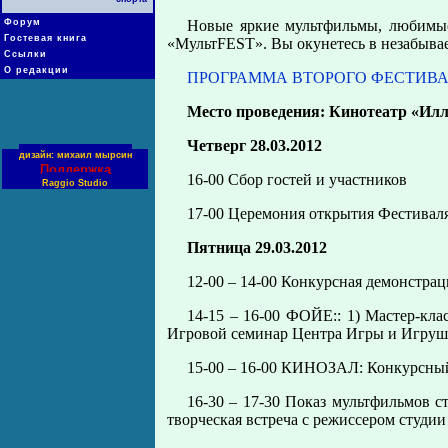
Форум
Новые яркие мультфильмы, любимые 
Гостевая книга
«МультFEST». Вы окунетесь в незабывае
Ссылки
О редакции
ПРОГРАММА ВТОРОГО ФЕСТИВА
Место проведения: Кинотеатр «Илл
Четверг 28.03.2012
дизайн: михаил мырсин
Поддержка
16-00 Сбор гостей и участников
Raggio Studio
17-00 Церемония открытия Фестиваля
Пятница 29.03.2012
12-00 – 14-00 Конкурсная демонстрац
14-15 – 16-00 ФОЙЕ:: 1) Мастер-кл
Игровой семинар Центра Игры и Игру
15-00 – 16-00 КИНОЗАЛ: Конкурсный
16-30 – 17-30 Показ мультфильмов с
творческая встреча с режиссером студи