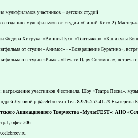
ия мультфильмов участников – детских студий
по созданию мультфильмов от студии «Синий Кит» 2) Мастер-к
ти Федора Хитрука: «Винни-Пух», «Топтыжка», «Каникулы Бо
льтфильма от студии «Анимос» - «Возвращение Буратино», встреч
льтфильма от студии «Рим» - «Печати Царя Соломона», встреча с
; награждение участников Фестиваля, Шоу «Театра Песка», муз
ндрей Луговой pr@celebreev.ru Тел: 8-926-557-41-29 Екатерина Б
етского Анимационного Творчества «МультFEST»: АНО «Се
стр.1, офис 206
.celebreev.ru