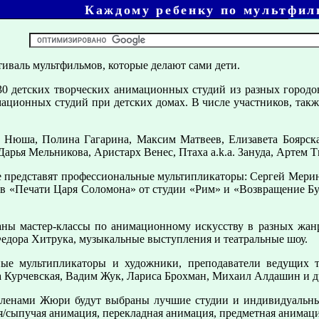
Каждому ребенку по мультфил
иваль мультфильмов, которые делают сами дети.
30 детских творческих анимационных студий из разных городов
нимационных студий при детских домах. В числе участников, т
: Нюша, Полина Гагарина, Максим Матвеев, Елизавета Боярс
Дарья Мельникова, Аристарх Венес, Птаха a.k.a. Зануда, Артем 
 представят профессиональные мультипликаторы: Сергей Мерин
в «Печати Царя Соломона» от студии «Рим» и «Возвращение Бур
ны мастер-классы по анимационному искусству в разных жан
едора Хитрука, музыкальные выступления и театральные шоу.
ые мультипликаторы и художники, преподаватели ведущих т
а Курчевская, Вадим Жук, Лариса Брохман, Михаил Алдашин и д
 членами Жюри будут выбраны лучшие студии и индивидуальны
я/сыпучая анимация, перекладная анимация, предметная анимаци