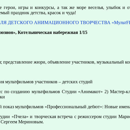
герои, игры и конкурсы, а так же море веселья, улыбок и 
мый праздник детства, красок и чуда!
ЛЯ ДЕТСКОГО АНИМАЦИОННОГО ТВОРЧЕСТВА «МультF
юзион», Котельническая набережная 1/15
; представление жюри, объявление участников, музыкальный ко
ия мультфильмов участников – детских студий
асс по созданию мультфильмов Студии «Анимакот» 2) Мастер-кл
шки
 показ мультфильмов «Профессиональный дебют»: Новые имена
тудии «Пчела» и творческая встреча с режиссером студии Мар
и Сергеем Мериновым.