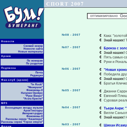
СПОRТ 2007
№08 - 2007
Кака: "золото
Знай наших!
Т
Новости
Свежий номер
№07 - 2007
Бронза с зол
Новости сайта
Новые материалы
Знай наших!
С
Архив
Пять самых-с
По номерам
Руни и Рональ
По разделам
Подписка
№06 - 2007
"Новая хроно
Почта
Победила дру
Редакция
Знай наших!
С
Фан-клуб (архив)
Братья Кличко
"In Rock"
"Иванушки"
Феномены-Х
№05 - 2007
Джанни Саррит
Наталия Орейро
Евгений Плюще
"Руки Вверх"
"Агата Кристи"
Суровая реал
МР3
№04 - 2007
Восходящие звезды музыки
Тьери Анри: 
АрхиТекстуры
Вилли Саньол
Интернет-радио
Феномены-Х
Знай наших!
Н
Рассказы серии "Авантюра"
Рассказы серии "Герои спорта"
№03 - 2007
Шихан Исаму 
Форум