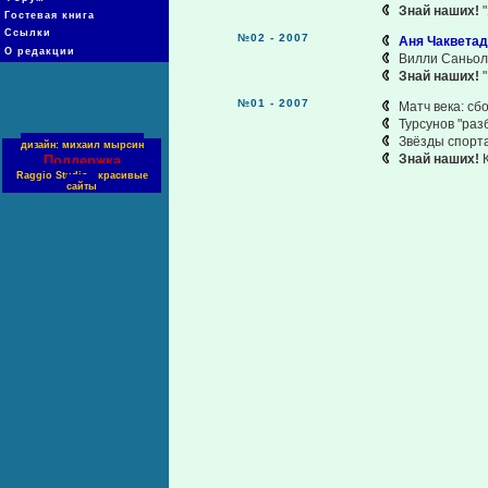
Знай наших!
"
Гостевая книга
Ссылки
№02 - 2007
Аня Чакветад
О редакции
Вилли Саньол
Знай наших!
"
№01 - 2007
Матч века: сб
Турсунов "раз
Звёзды спорта
дизайн: михаил мырсин
Знай наших!
К
Поддержка
Raggio Studio - красивые
сайты