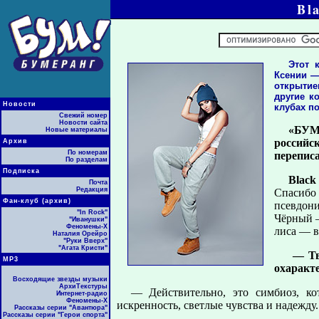
Bl
Этот 
Ксении —
открытием
другие к
Новости
клубах по
Свежий номер
Новости сайта
«БУМ!
Новые материалы
российс
Архив
По номерам
перепис
По разделам
Подписка
Blac
Почта
Редакция
Спасибо
Фан-клуб (архив)
псевдони
"In Rock"
Чёрный —
"Иванушки"
Феномены-Х
лиса — в
Наталия Орейро
"Руки Вверх"
"Агата Кристи"
— Тво
МР3
охаракт
Восходящие звезды музыки
АрхиТекстуры
— Действительно, это симбиоз, ко
Интернет-радио
Феномены-Х
искренность, светлые чувства и надежду.
Рассказы серии "Авантюра"
Рассказы серии "Герои спорта"