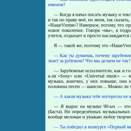
именем?
— Когда я начал писать музыку и тек
и так по праву моё, но меня, так сказат
«НашеVremя»? Наверное, потому, что п
новое поколение. Говоря «мы», я подр
учится, отдыхает и просто наслаждается
Я — такой же, поэтому это «НашеVre
— Как ты думаешь, почему зарубежны
знает за рубежом? Что мы делаем не так
— Зарубежные исполнители, как и го
а-ля «Sony» или «Universal music» — 
музыки, конечно, у них повыше, они н
половина песен — шансон… Можно ли ту
— А какая музыка тебе интересна не к
— Я вырос на музыке 90-ых — это
(Баста). Но определённых музыкальных 
вообще меломан и уважаю любое творчес
— Ты победил в конкурсе «Первый ми