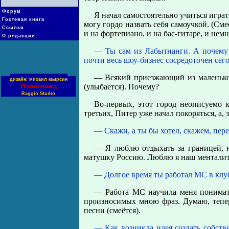
Форум
Я начал самостоятельно учиться играт
Гостевая книга
могу гордо назвать себя самоучкой. (Сме
Ссылки
и на фортепиано, и на бас-гитаре, и немн
О редакции
— Ты сам из Лабытнанги. А почему п
почти весь шоу-бизнес сосредоточен сего
— Всякий приезжающий из маленьког
дизайн: михаил мырсин
(улыбается). Почему?
Поддержка
Raggio Studio
Во-первых, этот город неописуемо к
третьих, Питер уже начал покоряться, а, 
— Скажи, а ты бы хотел, скажем, пер
— Я люблю отдыхать за границей, 
матушку Россию. Люблю я наш менталите
— Долгое время ты работал MC в клуба
— Работа МС научила меня понимать
произносимых мною фраз. Думаю, тепе
песни (смеётся).
— Как возникла идея создать собст