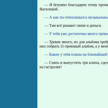
— Я безумно благодарен этому проек
Василикой.
— А как ты относишься к музыкальны
— Там всё решают связи и деньги.
— У тебя уже достаточно много треко
— Треков много, но для альбома тре
них собрать 11-трековый альбом, а у меня
— Какие у тебя планы на ближайший 
— Снять и выпустить три клипа, сдел
на гастролях!