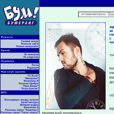
за
за
гл
Новости
с 
Свежий номер
ок
Новости сайта
Новые материалы
Архив
тв
По номерам
По разделам
Подписка
Почта
на
Редакция
Фан-клуб (архив)
оч
"In Rock"
ни
"Иванушки"
Феномены-Х
де
Наталия Орейро
"Руки Вверх"
"Агата Кристи"
МР3
об
Восходящие звезды музыки
АрхиТекстуры
Интернет-радио
Феномены-Х
нр
Рассказы серии "Авантюра"
творческий потенциал.
Рассказы серии "Герои спорта"