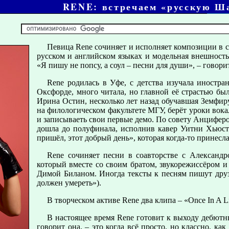
RENE: встречаем «русскую Ш
Певица Rene сочиняет и исполняет композиции в с
русском и английском языках и модельная внешность
«Я пишу не попсу, а соул – песни для души», – говори
Rene родилась в Уфе, с детства изучала иностра
Оксфорде, много читала, но главной её страстью бы
Ирина Остин, несколько лет назад обучавшая Земфиру
на филологическом факультете МГУ, берёт уроки вок
и записываеть свои первые демо. По совету Анциферо
дошла до полуфинала, исполнив кавер Уитни Хьюст
пришёл, этот добрый день», которая когда-то принесла
Rene сочиняет песни в соавторстве с Александ
который вместе со своим братом, звукорежиссёром 
Димой Биланом. Иногда тексты к песням пишут друз
должен умереть»).
В творческом активе Rene два клипа – «Once In A L
В настоящее время Rene готовит к выходу дебютн
говорит она, – это когда всё просто, но классно, к