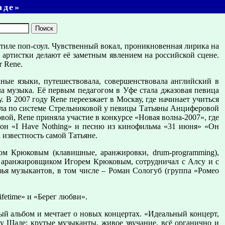
аде»
тиле поп-соул. Чувственный вокал, проникновенная лирика на
 артистки делают её заметным явлением на российской сцене.
т Rene.
нные языки, путешествовала, совершенствовала английский в
ла музыка. Её первым педагогом в Уфе стала джазовая певица
. В 2007 году Rene переезжает в Москву, где начинает учиться
ала по системе Стрельниковой у певицы Татьяны Анциферовой
вой, Rene приняла участие в конкурсе «Новая волна-2007», где
он «I Have Nothing» и песню из кинофильма «31 июня» «Он
 известность самой Татьяне.
ром Крюковым (клавишные, аранжировки, drum-programming),
и аранжировщиком Игорем Крюковым, сотрудничал с Алсу и с
ья музыкантов, в том числе – Роман Сологуб (группа «Ромео
ifetime» и «Берег любви».
ый альбом и мечтает о новых концертах. «Идеальный концерт,
ак у Шаде: крутые музыканты, живое звучание, всё органично и