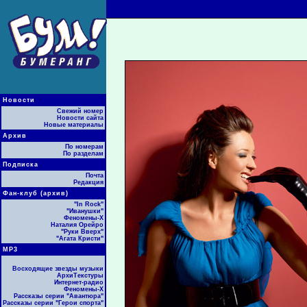
Новости
Свежий номер
Новости сайта
Новые материалы
Архив
По номерам
По разделам
Подписка
Почта
Редакция
Фан-клуб (архив)
"In Rock"
"Иванушки"
Феномены-Х
Наталия Орейро
"Руки Вверх"
"Агата Кристи"
МР3
Восходящие звезды музыки
АрхиТекстуры
Интернет-радио
Феномены-Х
Рассказы серии "Авантюра"
Рассказы серии "Герои спорта"