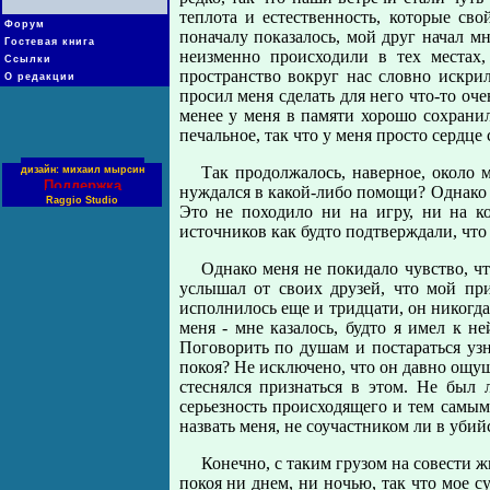
теплота и естественность, которые св
Форум
поначалу показалось, мой друг начал мн
Гостевая книга
неизменно происходили в тех местах
Ссылки
пространство вокруг нас словно искри
О редакции
просил меня сделать для него что-то оч
менее у меня в памяти хорошо сохрани
печальное, так что у меня просто сердце
Так продолжалось, наверное, около м
дизайн: михаил мырсин
Поддержка
нуждался в какой-либо помощи? Однако ка
Raggio Studio
Это не походило ни на игру, ни на ко
источников как будто подтверждали, что 
Однако меня не покидало чувство, чт
услышал от своих друзей, что мой при
исполнилось еще и тридцати, он никогда
меня - мне казалось, будто я имел к н
Поговорить по душам и постараться узна
покоя? Не исключено, что он давно ощуща
стеснялся признаться в этом. Не был 
серьезность происходящего и тем самым 
назвать меня, не соучастником ли в уби
Конечно, с таким грузом на совести
покоя ни днем, ни ночью, так что мое с