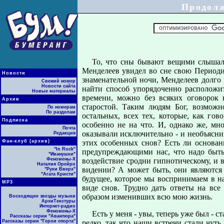
Продол
То, что сны бывают вещими слышал,
Менделеев увидел во сне свою Периодич
Новости
знаменательной ночи, Менделеев долго
Свежий номер
Новости сайта
найти способ упорядоченно расположи
Новые материалы
времени, можно без всяких оговорок
Архив
старостой. Таким людям Бог, возможн
По номерам
По разделам
остальных, всех тех, которые, как гов
Подписка
особенно не на что. И, однако же, мн
Почта
оказывали исключительно - и необъясним
Редакция
Фан-клуб (архив)
этих особенных снов? Есть ли основан
"In Rock"
предупреждающими нас, что надо быт
"Иванушки"
Феномены-Х
воздействие сродни гипнотическому, и 
Наталия Орейро
видении? А может быть, они являются 
"Руки Вверх"
"Агата Кристи"
будущее, которое мы воспринимаем в на
МР3
виде снов. Трудно дать ответы на вс
образом изменивших всю мою жизнь.
Восходящие звезды музыки
АрхиТекстуры
Интернет-радио
Феномены-Х
Есть у меня - увы, теперь уже был - 
Рассказы серии "Авантюра"
Рассказы серии "Герои спорта"
редко, так что наши встречи стали чут