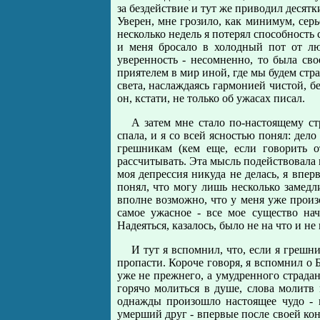
за бездействие и тут же приводил десятк
Уверен, мне грозило, как минимум, серь
несколько недель я потерял способность 
и меня бросало в холодный пот от лю
уверенность - несомненно, то была сво
приятелем в мир иной, где мы будем стр
света, наслаждаясь гармонией чистой, б
он, кстати, не только об ужасах писал.
А затем мне стало по-настоящему ст
спала, и я со всей ясностью понял: дело
грешникам (кем еще, если говорить о
рассчитывать. Эта мысль подействовала н
моя депрессия никуда не делась, я впер
понял, что могу лишь несколько замедли
вполне возможно, что у меня уже произ
самое ужасное - все мое существо нач
Надеяться, казалось, было не на что и не 
И тут я вспомнил, что, если я грешни
пропасти. Короче говоря, я вспомнил о Б
уже не прежнего, а умудренного страда
горячо молиться в душе, слова молитв
однажды произошло настоящее чудо - 
умерший друг - впервые после своей кон