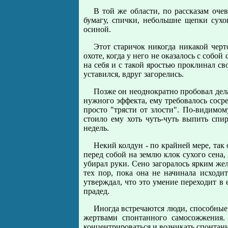
В той же области, по рассказам оче
бумагу, спички, небольшие щепки сухо
осиной.
Этот старичок никогда никакой чер
охоте, когда у него не оказалось с собо
на себя и с такой яростью проклинал св
уставился, вдруг загорелись.
Позже он неоднократно пробовал делат
нужного эффекта, ему требовалось сосред
просто "трясти от злости". По-видимо
стоило ему хоть чуть-чуть выпить спи
недель.
Некий колдун - по крайней мере, так
перед собой на землю клок сухого сена,
убирал руки. Сено загоралось ярким же
тех пор, пока она не начинала исходи
утверждал, что это умение переходит в е
прадед.
Иногда встречаются люди, способные 
жертвами спонтанного самосожжения.
концентрироваться и возникать спонтанн