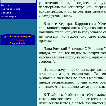
увеличения тепла, исходящего из ру
Форум
паранормальной концентрацией энерги
Гостевая книга
концентрации, и тогда она или сама на
Ссылки
своему усмотрению.
О редакции
В книге Херварда Каррингтона "Смер
спонтанного пирокинеза. Один из них п
мальчика стало испускать голубоватое с
не привели, но вскоре оно само прек
дизайн: михаил мырсин
Поддержка
прожжена.
Raggio Studio
Папа Римский Бенедикт XIV писал: "
иногда становится видимым вокруг чел
человека может исходить огонь, однако н
стороны".
По-видимому, пирокинез встречался 
оставили нам чрезвычайно мало. Так св
буквально светиться во время молитвы
иногда распространял очень яркое ор
сильным, что заставляло зажмуриваться.
В Тамбовской области и сейчас живе
тела беловатое свечение. Более того, ког
начинает светиться, а потом взрывается у