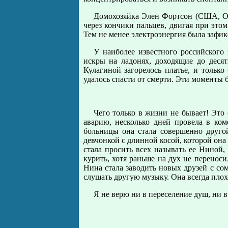
Домохозяйка Элен Фортсон (США, Ог
через кончики пальцев, двигая при это
Тем не менее электроэнергия была зафи
У наиболее известного российского
искры на ладонях, доходящие до деся
Кулагиной загорелось платье, и тольк
удалось спасти от смерти. Эти моменты
Чего только в жизни не бывает! Это
аварию, несколько дней провела в ком
больницы она стала совершенно друго
девчонкой с длинной косой, которой она
стала просить всех называть ее Ниной,
курить, хотя раньше на дух не перенос
Нина стала заводить новых друзей с со
слушать другую музыку. Она всегда плохо
Я не верю ни в переселение душ, ни 