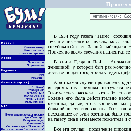
Продол
В 1934 году газета "Таймс" сообщи
течение нескольких недель, когда о
Новости
голубоватый свет. За ней наблюдали 
Свежий номер
Новости сайта
Причем во время свечения пациентки ее с
Новые материалы
Архив
В книга Гулда и Пайла "Аномалии
По номерам
По разделам
женщиной, у которой был рак молочной
Подписка
достаточно для того, чтобы увидеть цифе
Почта
Редакция
А вот какой случай произошел с одн
Фан-клуб (архив)
вечером к ним в зимовье постучался не
"In Rock"
"Иванушки"
Этот человек рассказал, что заболел ка
Феномены-Х
Наталия Орейро
Болезнь его была действительно необы
"Руки Вверх"
"Агата Кристи"
охотника, да так, что с кончиков пал
МР3
больной не чувствовал: она была сло
исходившее от руки охотника, было го
Восходящие звезды музыки
АрхиТекстуры
на газету, она в этом месте пожелтела и
Интернет-радио
Феномены-Х
Рассказы серии "Авантюра"
Все эти случаи - проявление пирокин
Рассказы серии "Герои спорта"