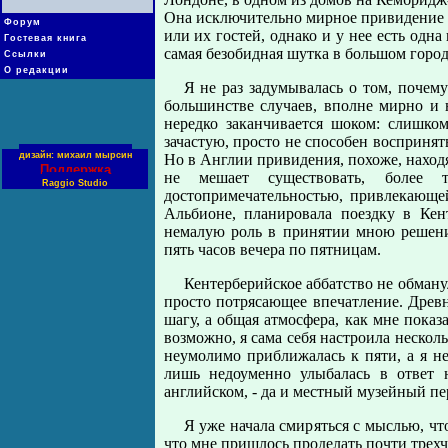
Она исключительно мирное привидение - 
Форум
или их гостей, однако и у нее есть одна
Гостевая книга
самая безобидная шутка в большом город
Ссылки
О редакции
Я не раз задумывалась о том, почем
большинстве случаев, вполне мирно и
нередко заканчивается шоком: слишко
зачастую, просто не способен восприн
дизайн: михаил мырсин
Но в Англии привидения, похоже, находя
Поддержка
не мешает существовать, более т
Raggio Studio
достопримечательностью, привлекающей
Альбионе, планировала поездку в Кент
немалую роль в принятии мною решени
пять часов вечера по пятницам.
Кентерберийское аббатство не обману
просто потрясающее впечатление. Древн
шагу, а общая атмосфера, как мне пока
возможно, я сама себя настроила несколь
неумолимо приближалась к пяти, а я н
лишь недоуменно улыбалась в ответ 
английском, - да и местный музейный пе
Я уже начала смиряться с мыслью, чт
что мне пришлось проделать почти трехч