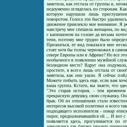
заметила, как отстала от группы и, нео
недоуменно огляделась по сторонам. Как
которую нарушали лишь приглушенны
поворотом. Голоса эти быстро удалялись,
движение привлекло мое внимание. Я рез
навстречу мне спешила женщина, по виду
с капюшоном на голове да весьма поч
тени, поэтому мне трудно было определи
Признаться, ее вид показался мне неско
стоят хотя бы толпы чернокожих в самом 
севере Европы или в Африке? Но все это,
необычного в появлении музейной служи
безлюдном месте? Вдруг она подумала,
простите, я всего лишь отстала от свое
заметила, как они ушли. Я сейчас пойд
Можете побыть здесь еще, если вам хоче
ваша группа. Кстати, вы знаете, что зде
"Это старая история, - тем времене
прекрасную девушку, свою служанку. Он
брак. Об их отношениях стало известно
интересов высокой политики и всего так
подходящего исполнителя - повар епис
пирог, предназначавшийся ей ... И вот с
появляется здесь, прогуливается по э
доводилось так близко увидеть привиде