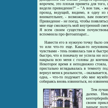
впрочем, это плохая примета для того, 
видели привидение?" – "А вон там, - ж
проход, ведущий, видимо, в одну из г
внимательнее, - возможно, вам повезет
Привидение - не поезд, чтобы появлятьс
мне еще смолкнуть мой внутренний смех,
Я всем своим существом почувствова
вспомнила про фотоаппарат...
Навести его в нужную точку было сек
то или что-то еще. Какая-то неулови
чувствами - тень появилась там и быстр
быстро, что я поначалу не успела ни ос
накрыла всю меня с головы до кончико
Некоторое время я неподвижно стояла,
пристально вглядывалась в темноту по
вернул меня к реальности, - оказывается
одна, - что-то подумает обо мне музей
собираясь вновь извиниться, но извинени
Тем лучше,
далеко. Ни
кентерберий
своим прикл
раньше полу