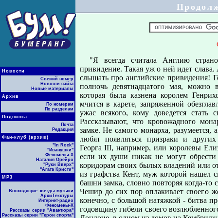
Продол
"Я всегда считала Англию страно
привидение. Такая уж о ней идет слава.
Новости
слышать про английские привидения! Го
Свежий номер
Новости сайта
полночь девятнадцатого мая, можно 
Новые материалы
которая была казнена королем Генрихо
Архив
мчится в карете, запряженной обезгла
По номерам
По разделам
ужас всякого, кому доведется стать 
Подписка
Рассказывают, что кровожадного мона
Почта
замке. Не самого монарха, разумеется, 
Редакция
Фан-клуб (архив)
любят появляться призраки и других 
"In Rock"
Георга III, например, или королевы Ели
"Иванушки"
Феномены-Х
если их души никак не могут обрести 
Наталия Орейро
коридорам своих былых владений или от
"Руки Вверх"
"Агата Кристи"
из графства Кент, муж которой нашел с
МР3
башни замка, словно повторяя когда-то 
Чешир до сих пор оплакивает своего ж
Восходящие звезды музыки
АрхиТекстуры
конечно, с большой натяжкой - битва пр
Интернет-радио
Феномены-Х
годовщину гибели своего возлюбленного,
Рассказы серии "Авантюра"
Рассказы серии "Герои спорта"
Лондоне, в одном из домов на Кембридж-