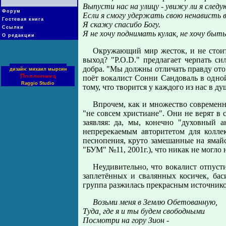
Выпусти нас на улицу - увижу ли я след
Форум
Если я смогу удержать свою ненависть в
Гостевая книга
Я скажу спасибо Богу.
Ссылки
Я не хочу поднимать кулак, не хочу быт
О редакции
Окружающий мир жесток, и не стоит 
выход? "P.O.D." предлагает черпать с
добра. "Мы должны отличать правду ото 
дизайн: михаил мырсин
Поддержка
поёт вокалист Сонни Сандоваль в одной
Raggio Studio
тому, что творится у каждого из нас в ду
Впрочем, как и множество современн
"не совсем христиане". Они не верят в 
заявляя: да, мы, конечно "духовный а
непререкаемым авторитетом для колле
песнопения, круто замешанные на ямай
"БУМ" №11, 2001г.), что никак не могло 
Неудивительно, что вокалист отпуст
заплетённых и свалянных косичек, бас
группа разжилась прекрасным источник
Возьми меня в Землю Обетованную,
Туда, где я и ты будем свободными
Посмотри на гору Зион -