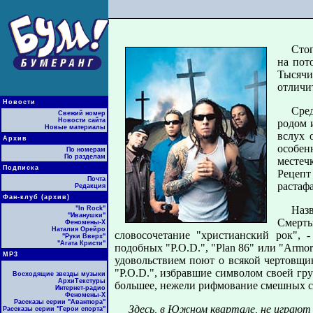
Стоп
на пот
Тысячи
отличит
Новости
Сре
Свежий номер
Новости сайта
родом 
Новые материалы
вслух 
Архив
особен
По номерам
По разделам
местечк
Подписка
Рецепт
Почта
растаф
Редакция
Фан-клуб (архив)
Наз
"In Rock"
"Иванушки"
Смерть
Феномены-Х
Наталия Орейро
словосочетание "христианский рок", 
"Руки Вверх"
"Агата Кристи"
подобных "P.O.D.", "Plan 86" или "Armor
МР3
удовольствием поют о всякой чертовщи
"P.O.D.", избравшие символом своей гр
Восходящие звезды музыки
АрхиТекстуры
большее, нежели рифмование смешных с
Интернет-радио
Феномены-Х
Рассказы серии "Авантюра"
Здесь, в Южном квартале, не играют
Рассказы серии "Герои спорта"