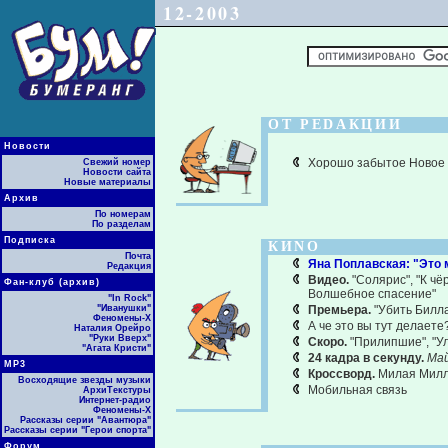
12-2003
ОТ РЕDАКЦИИ
Новости
Хорошо забытое Новое
Свежий номер
Новости сайта
Новые материалы
Архив
По номерам
По разделам
Подписка
КИNО
Почта
Яна Поплавская: "Это 
Редакция
Видео.
"Солярис", "К чё
Фан-клуб (архив)
Волшебное спасение"
"In Rock"
"Иванушки"
Премьера.
"Убить Билла
Феномены-Х
А че это вы тут делаете
Наталия Орейро
"Руки Вверх"
Скоро.
"Прилипшие", "Ул
"Агата Кристи"
24 кадра в секунду.
Май
МР3
Кроссворд.
Милая Мил
Восходящие звезды музыки
Мобильная связь
АрхиТекстуры
Интернет-радио
Феномены-Х
Рассказы серии "Авантюра"
Рассказы серии "Герои спорта"
Форум