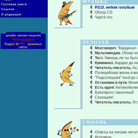
МУZЫКА
Гостевая книга
P.O.D. небом голубым
Ссылки
Обзор CD
О редакции
Чарти что
дизайн: михаил мырсин
Поддержка
ЧЕЛОVЕК
Raggio Studio - красивые
сайты
Моzговорот.
"Кардинал 
Мультимедиа.
Обзор н
Тест.
Умеешь ли ты быт
Криминал.
Кардер да ха
Читатель-писатель.
Ах,
Полицейская жизнь в во
"Подсолнушек" must go 
Остановки в пути.
Кёниг
Есть идея!
Антинобелев
Букvокросс сказочный
Сенsация!
Читатель-писатель.
От
LЮБОВЬ
Ответы на письма чита
Исповедь