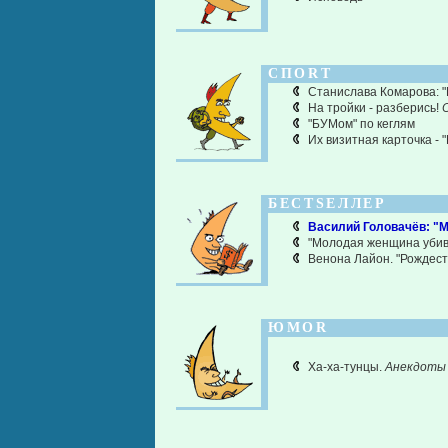
СПОRТ
Станислава Комарова: "
На тройки - разберись!
"БУМом" по кеглям
Их визитная карточка - 
БЕСТSЕЛЛЕР
Василий Головачёв: "М
"Молодая женщина убив
Венона Лайон. "Рождест
ЮМОR
Ха-ха-тунцы.
Анекдоты