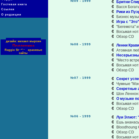
№09 - 1999
Бритни Спир
Гостевая книга
Васся Богаты
Ссылки
Рики из Пуэ
О редакции
Бизнес музы
Игра с "Эго
"Бегемота" 
Восьмая нот
Обзор CD
дизайн: михаил мырсин
№08 - 1999
Ленни Крави
Поддержка
Атомная люб
Raggio Studio - красивые
сайты
Несерьезны
"Место встр
Восьмая нот
Обзор CD
№07 - 1999
Секрет успе
Чумные "Мэ
Секретные а
Шон Леннон:
О музыке п
Восьмая нот
Обзор CD
№06 - 1999
Луи Элиот: 
Ешь ананасы,
Bloodhoung 
Обзор CD
Восьмая нот