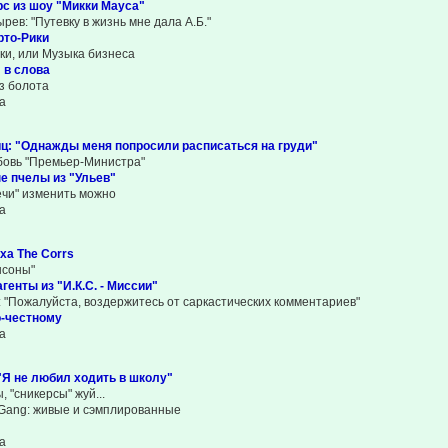
с из шоу "Микки Мауса"
рев: "Путевку в жизнь мне дала А.Б."
рто-Рики
ки, или Музыка бизнеса
" в слова
из болота
а
ц: "Однажды меня попросили расписаться на груди"
овь "Премьер-Министра"
е пчелы из "Ульев"
ечи" изменить можно
а
ха The Corrs
нсоны"
генты из "И.К.С. - Миссии"
 "Пожалуйста, воздержитесь от саркастических комментариев"
о-честному
а
"Я не любил ходить в школу"
 "сникерсы" жуй...
Gang: живые и сэмплированные
а