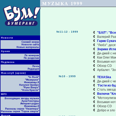
МУZЫКА 1999
№11-12 - 1999
"БХЛ": "Все
Валерий Раз
Новости
Гарик Сука
Свежий номер
Новости сайта
"Любэ": деся
Новые материалы
Энрике Игле
Архив
Ди-джей с н
По номерам
Как Олег Ма
По разделам
Восьмая нот
Подписка
Обзор CD
Почта
Редакция
Арбалет. "З
Фан-клуб (архив)
№10 - 1999
TEXASka
"In Rock"
"Иванушки"
Ди-джей с ч
Феномены-Х
Наталия Орейро
"
Гости из б
"Руки Вверх"
Стать звездо
"Агата Кристи"
Включи "Кл
МР3
"Мотохулига
Восходящие звезды музыки
АрхиТекстуры
Восьмая нот
Интернет-радио
Обзор CD
Феномены-Х
Рассказы серии "Авантюра"
Добро и зло
Рассказы серии "Герои спорта"
Форум