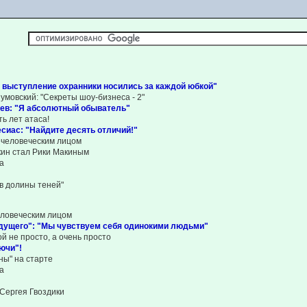
 выступление охранники носились за каждой юбкой"
умовский: "Секреты шоу-бизнеса - 2"
чев: "Я абсолютный обыватель"
ть лет атаса!
сиас: "Найдите десять отличий!"
ечеловеческим лицом
кин стал Рики Макиным
а
ов долины теней"
еловеческим лицом
удущего": "Мы чувствуем себя одинокими людьми"
й не просто, а очень просто
ючи"!
ны" на старте
а
 Сергея Гвоздики