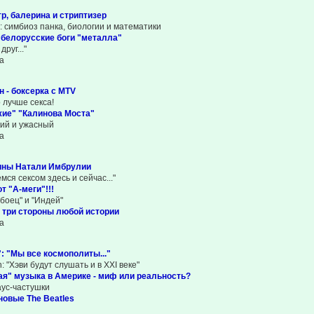
тр, балерина и стриптизер
g: симбиоз панка, биологии и математики
 белорусские боги "металла"
друг..."
а
н - боксерка с MTV
о лучше секса!
жие" "Калинова Моста"
кий и ужасный
а
ины Натали Имбрулии
ся сексом здесь и сейчас..."
т "А-меги"!!!
вбоец" и "Индей"
I: три стороны любой истории
а
: "Мы все космополиты..."
th: "Хэви будут слушать и в ХХI веке"
я" музыка в Америке - миф или реальность?
аус-частушки
 новые The Beatles