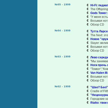
№05 - 1999
Hi-Fi: педиа
The Offsprin
Gods Tower:
"У меня есть 
Восьмая нот
Обзор CD
№04 - 1999
Тутта Ларсе
The Next: эт
Новое "ору
Slayer: вели
Восьмая нот
Обзор CD
№03 - 1999
Лево серед
"Мы занимаем
Ноги прочь о
"Томкэт","Ко
Van Halen II
Восьмая нот
Обзор CD
№02 - 1999
"Шао? Бао!"
Cradle of Fil
"Нецензурна
Городские х
Rialto: твои