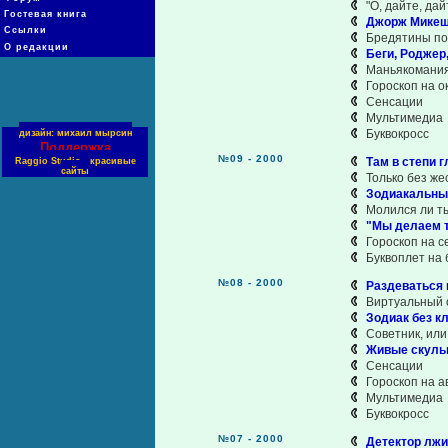
"О, дайте, да
Гостевая книга
Джорж Микеш
Ссылки
Бредятины под
О редакции
Беги, Роджер, 
Маньякомани
Гороскоп на о
Сенсации
Мультимедиа
Буквокросс
дизайн: михаил мырсин
Поддержка
№09 - 2000
Там в степи 
Raggio Studio - красивые
сайты
Только без жес
Зодиакальны
Молился ли т
"Мы делаем 
Гороскоп на с
Буквоплет на б
№08 - 2000
Раздеваться н
Виртуальный 
Зодиак без к
Советник, или
Живые скуль
Сенсации
Гороскоп на ав
Мультимедиа
Буквокросс
№07 - 2000
Детектор лжи