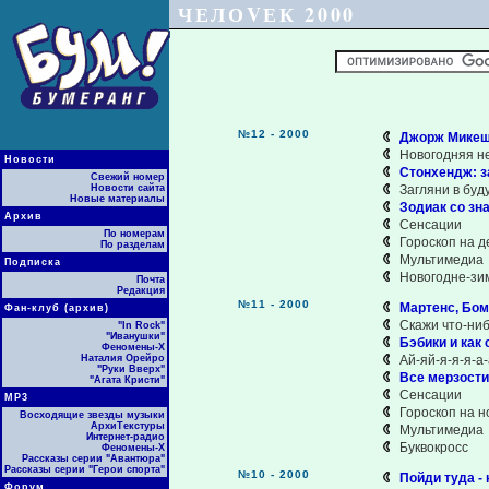
ЧЕЛОVЕК 2000
№12 - 2000
Джорж Микеш.
Новогодняя н
Новости
Стонхендж: з
Свежий номер
Новости сайта
Загляни в бу
Новые материалы
Зодиак со зн
Архив
Сенсации
По номерам
Гороскоп на д
По разделам
Мультимедиа
Подписка
Новогодне-зи
Почта
Редакция
№11 - 2000
Мартенс, Бомб
Фан-клуб (архив)
Скажи что-ни
"In Rock"
"Иванушки"
Бэбики и как 
Феномены-Х
Наталия Орейро
Ай-яй-я-я-я-а
"Руки Вверх"
Все мерзости
"Агата Кристи"
Сенсации
МР3
Гороскоп на н
Восходящие звезды музыки
АрхиТекстуры
Мультимедиа
Интернет-радио
Буквокросс
Феномены-Х
Рассказы серии "Авантюра"
Рассказы серии "Герои спорта"
№10 - 2000
Пойди туда - 
Форум