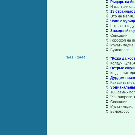
Рыцарь на бел
И все-таки он
13 странных 
Это не магия.
Чоли с чурид
Штрихи к коду
Звездный по
Сенсации
Гороскоп на 
Мультимедиа
Буквокросс
№01 - 2000
"Кожа да кост
Колдун Кулебя
Острые ощущ
Когда приходи
Дурдом в зак
Как свить гнезд
Зодиакальны
100 самых по
"Как здорово,
Сенсации
Мультимедиа
Буквокросс