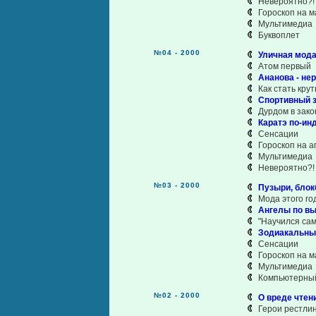
Невероятно?! 
Гороскоп на м
Мультимедиа
Буквоплет
№04 - 2000
Уличная мода
Атом первый
Ананова - не
Как стать кру
Спортивный 
Дурдом в зако
Каратэ по-ин
Сенсации
Гороскоп на а
Мультимедиа
Невероятно?! 
№03 - 2000
Пузыри, блок
Мода этого го
Ангелы по в
"Научился сам
Зодиакальные
Сенсации
Гороскоп на м
Мультимедиа
Компьютерный
№02 - 2000
О вреде чтен
Герои рестли