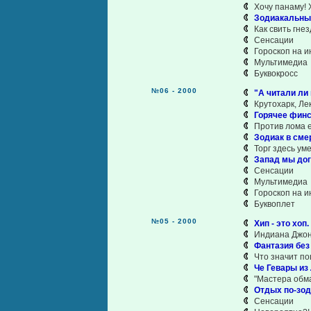
Хочу панаму! 
Зодиакальный
Как свить гне
Сенсации
Гороскоп на и
Мультимедиа
Буквокросс
№06 - 2000
"А читали ли 
Крутохарк, Ле
Горячее фин
Против лома е
Зодиак в сме
Торг здесь ум
Запад мы догн
Сенсации
Мультимедиа
Гороскоп на 
Буквоплет
№05 - 2000
Хип - это хоп.
Индиана Джон
Фантазия без
Что значит п
Че Гевары из
"Мастера обма
Отдых по-зо
Сенсации