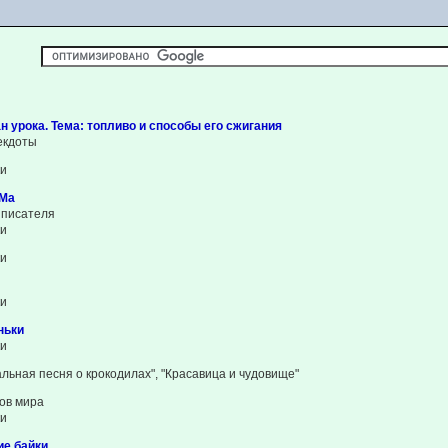
н урока. Тема: топливо и способы его сжигания
екдоты
ки
УМа
 писателя
ки
ки
ки
ньки
ки
льная песня о крокодилах", "Красавица и чудовище"
ов мира
ки
ие байки