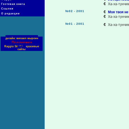
Ха-ха-тунчи
Гостевая книга
Ссылки
№02 - 2001
Моя твоя не
О редакции
Ха-ха-тунчи
№01 - 2001
Ха-ха-тунчи
дизайн: михаил мырсин
Поддержка
Raggio Studio - красивые
сайты