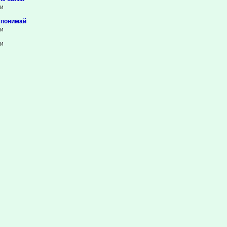
ки
 понимай
ки
ки