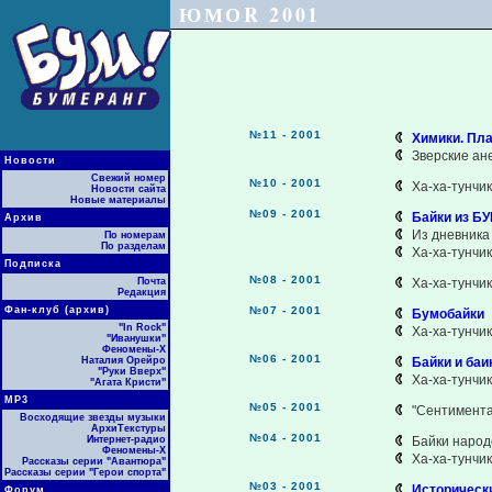
ЮМОR 2001
№11 - 2001
Химики. Пла
Зверские ан
Новости
Свежий номер
№10 - 2001
Ха-ха-тунчи
Новости сайта
Новые материалы
№09 - 2001
Байки из Б
Архив
Из дневника
По номерам
По разделам
Ха-ха-тунчи
Подписка
№08 - 2001
Почта
Ха-ха-тунчи
Редакция
Фан-клуб (архив)
№07 - 2001
Бумобайки
"In Rock"
Ха-ха-тунчи
"Иванушки"
Феномены-Х
№06 - 2001
Наталия Орейро
Байки и баи
"Руки Вверх"
Ха-ха-тунчи
"Агата Кристи"
МР3
№05 - 2001
"Сентимента
Восходящие звезды музыки
АрхиТекстуры
№04 - 2001
Интернет-радио
Байки народ
Феномены-Х
Ха-ха-тунчи
Рассказы серии "Авантюра"
Рассказы серии "Герои спорта"
№03 - 2001
Историческ
Форум