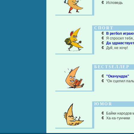
Исповедь
СПОRТ
В регбол игра
Я спросил тебя,
Да здравствует
Дуй, не хочу!
БЕСТSЕЛЛЕР
"Окачундра"
"Он сцепил пальц
ЮМОR
Байки народов 
Ха-ха-тунчики