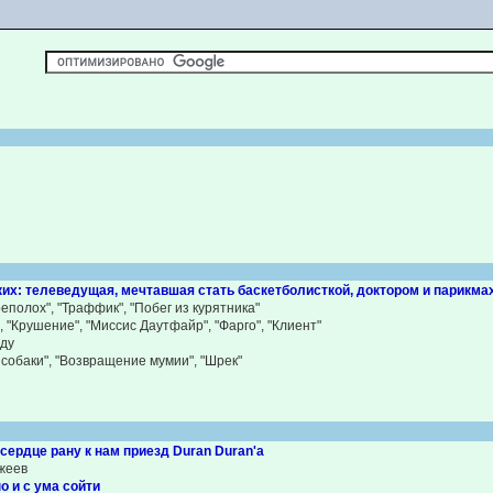
И
х: телеведущая, мечтавшая стать баскетболисткой, доктором и парикмах
полох", "Траффик", "Побег из курятника"
, "Крушение", "Миссис Даутфайр", "Фарго", "Клиент"
нду
 собаки", "Возвращение мумии", "Шрек"
сердце рану к нам приезд Duran Duran'a
жеев
о и с ума сойти