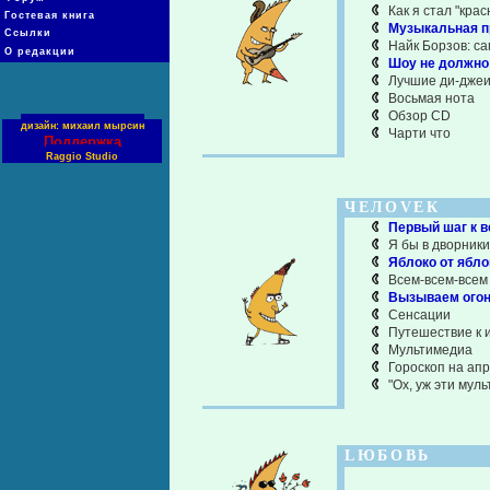
Как я стал "кра
Гостевая книга
Музыкальная п
Ссылки
Найк Борзов: с
О редакции
Шоу не должно
Лучшие ди-джеи
Восьмая нота
Обзор CD
дизайн: михаил мырсин
Чарти что
Поддержка
Raggio Studio
ЧЕЛОVЕК
Первый шаг к в
Я бы в дворник
Яблоко от яблон
Всем-всем-всем
Вызываем огонь
Сенсации
Путешествие к 
Мультимедиа
Гороскоп на апр
"Ох, уж эти муль
LЮБОВЬ