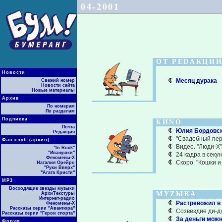
04-2001
ОТ РЕDАКЦИ
Новости
Месяц дурака
Свежий номер
Новости сайта
Новые материалы
Архив
По номерам
По разделам
Подписка
КИNО
Почта
Юлия Бордовски
Редакция
"Свадебный пере
Фан-клуб (архив)
Видео. "Люди-Х"
"In Rock"
"Иванушки"
24 кадра в секу
Феномены-Х
Скоро. "Кошки и
Наталия Орейро
"Руки Вверх"
"Агата Кристи"
МР3
Восходящие звезды музыки
МУZЫКА
АрхиТекстуры
Интернет-радио
Растревожил в 
Феномены-Х
Рассказы серии "Авантюра"
Созвездие ди-д
Рассказы серии "Герои спорта"
За деньги можн
Форум