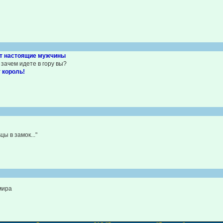
ют настоящие мужчины
 зачем идете в гору вы?
 король!
ы в замок..."
мира