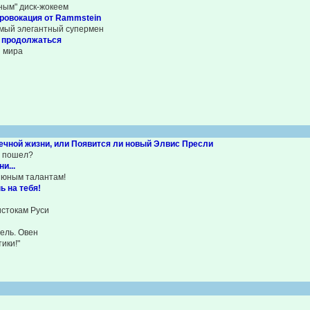
сным" диск-жокеем
ровокация от Rammstein
амый элегантный супермен
 продолжаться
 мира
ечной жизни, или Появится ли новый Элвис Пресли
и пошел?
и...
 юным талантам!
 на тебя!
истокам Руси
ель. Овен
тики!"